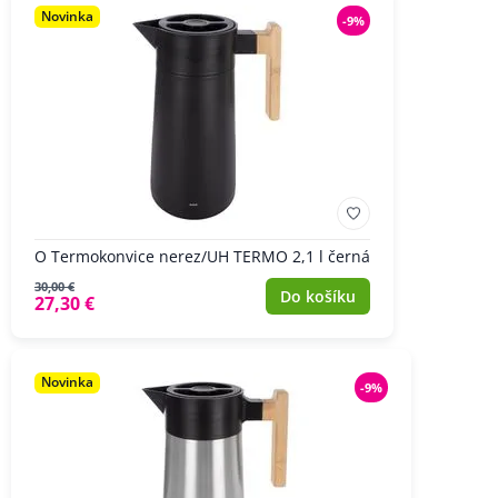
Novinka
-9%
O Termokonvice nerez/UH TERMO 2,1 l černá
30,00 €
Do košíku
27,30 €
Novinka
-9%