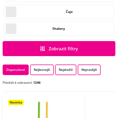
Čaje
Shakery
Zobrazit filtry
PODKATEGORIE
Doporučené
Nejlevnejší
Nejdražší
Nejnovější
Položek k zobrazení:
1246
CENA
ZNAČKA
Novinka