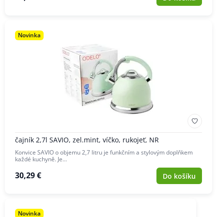
Novinka
čajník 2,7l SAVIO, zel.mint, víčko, rukojeť, NR
Konvice SAVIO o objemu 2,7 litru je funkčním a stylovým doplňkem
každé kuchyně. Je…
30,29 €
Do košíku
Novinka