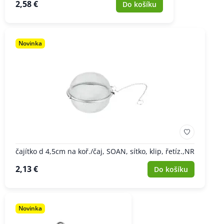
2,58 €
Do košíku
Novinka
čajítko d 4,5cm na koř./čaj, SOAN, sítko, klip, řetíz.,NR
2,13 €
Do košíku
Novinka