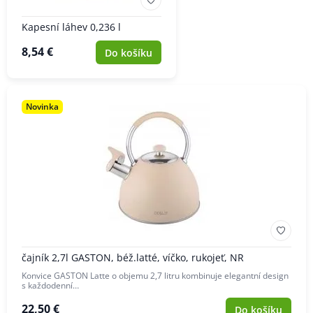
Kapesní láhev 0,236 l
8,54 €
Do košíku
Novinka
čajník 2,7l GASTON, béž.latté, víčko, rukojeť, NR
Konvice GASTON Latte o objemu 2,7 litru kombinuje elegantní design
s každodenní…
22,50 €
Do košíku