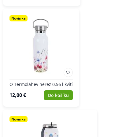
Novinka
O Termoláhev nerez 0,56 l kvítí
12,00 €
Do košíku
Novinka