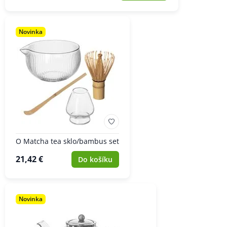
Novinka
O Matcha tea sklo/bambus set
21,42 €
Do košíku
Novinka