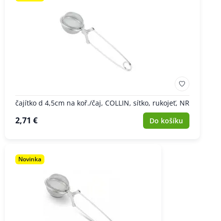
čajítko d 4,5cm na koř./čaj, COLLIN, sítko, rukojeť, NR
2,71 €
Do košíku
Novinka