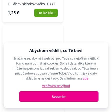
O Láhev sklo/kov víčko 0,33 l
1,25 €
Do košíku
Abychom věděli, co Tě baví
Snažíme se, aby náš web byl pro Tebe co nejpříjemnější. K
tomu nám pomáhají cookies. Sbírají data, díky kterým
můžeme personalizovat reklamy, sledovat, co Tě zajímá a
přizpůsobovat obsah přesně Tobě. Víc o tom, jak s daty
nakládáme najdeš tady. Další informace
zde
Vzdávám se výhod
O Mlékovka porc. MÁK 0,24 l
4,71 €
Do košíku
Rozumím