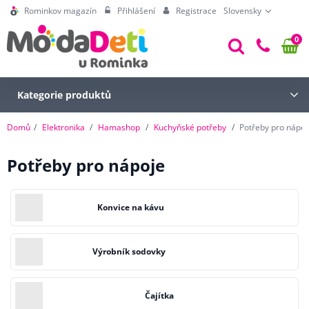
Rominkov magazín
Přihlášení
Registrace
Slovensky
0
Kategorie produktů
Domů
Elektronika
Hamashop
Kuchyňské potřeby
Potřeby pro nápoj
Potřeby pro nápoje
Konvice na kávu
Výrobník sodovky
Čajítka