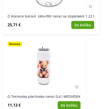
O Konvice borosil. sklo+filtr nerez se stojánkem 1,22 l
25,71 €
Do košíku
Novinka
O Termoska-plechovka nerez 0,4 l MEDVÍDEK
11,13 €
Do košíku