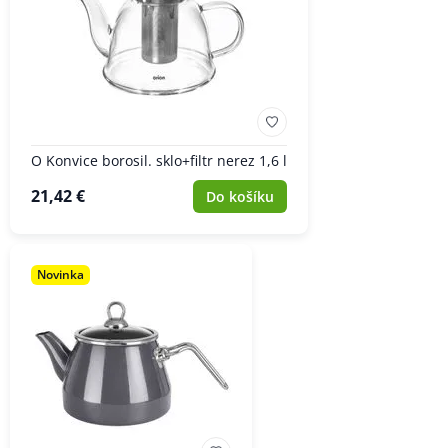
O Konvice borosil. sklo+filtr nerez 1,6 l
21,42 €
Do košíku
Novinka