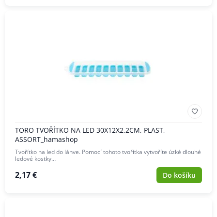
TORO TVOŘÍTKO NA LED 30X12X2,2CM, PLAST,
ASSORT_hamashop
Tvořítko na led do láhve. Pomocí tohoto tvořítka vytvoříte úzké dlouhé
ledové kostky…
2,17 €
Do košíku