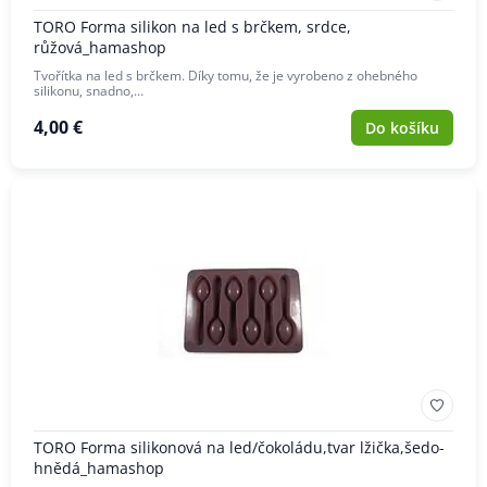
TORO Forma silikon na led s brčkem, srdce,
růžová_hamashop
Tvořítka na led s brčkem. Díky tomu, že je vyrobeno z ohebného
silikonu, snadno,…
4,00 €
Do košíku
TORO Forma silikonová na led/čokoládu,tvar lžička,šedo-
hnědá_hamashop