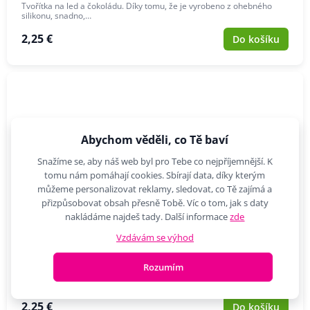
Tvořítka na led a čokoládu. Díky tomu, že je vyrobeno z ohebného
silikonu, snadno,…
2,25 €
Do košíku
Abychom věděli, co Tě baví
Snažíme se, aby náš web byl pro Tebe co nejpříjemnější. K
tomu nám pomáhají cookies. Sbírají data, díky kterým
můžeme personalizovat reklamy, sledovat, co Tě zajímá a
přizpůsobovat obsah přesně Tobě. Víc o tom, jak s daty
nakládáme najdeš tady. Další informace
zde
Vzdávám se výhod
TORO Forma silikonová na led/čokoládu,tvar
lžička,krémová_hamashop
Rozumím
Tvořítka na led a čokoládu. Díky tomu, že je vyrobeno z ohebného
silikonu, snadno,…
2,25 €
Do košíku