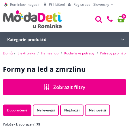
Rominkov magazín
Přihlášení
Registrace
Slovensky
0
Kategorie produktů
Domů
Elektronika
Hamashop
Kuchyňské potřeby
Potřeby pro nápoj
Formy na led a zmrzlinu
Zobrazit filtry
CENA
Doporučené
Nejlevnejší
Nejdražší
Nejnovější
Položek k zobrazení:
79
ZNAČKA