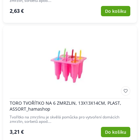
zmrzlin, sorbetů apod.…
2,63 €
Do košíku
TORO TVOŘÍTKO NA 6 ZMRZLIN, 13X13X14CM, PLAST,
ASSORT_hamashop
Tvořítko na zmrzlinu je skvělá pomůcka pro vytvoření domácích
zmrzlin, sorbetů apod.…
3,21 €
Do košíku