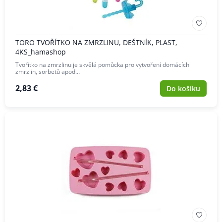
TORO TVOŘÍTKO NA ZMRZLINU, DEŠTNÍK, PLAST,
4KS_hamashop
Tvořítko na zmrzlinu je skvělá pomůcka pro vytvoření domácích
zmrzlin, sorbetů apod…
2,83 €
Do košíku