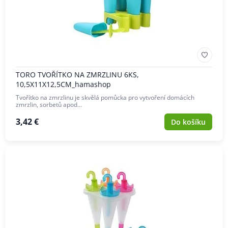
TORO TVOŘÍTKO NA ZMRZLINU 6KS,
10,5X11X12,5CM_hamashop
Tvořítko na zmrzlinu je skvělá pomůcka pro vytvoření domácích
zmrzlin, sorbetů apod…
3,42 €
Do košíku