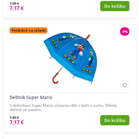
7,88 €
Do košíku
7,17 €
Posledné na sklade
-9%
Deštník Super Mario
S deštníkem Super Mario zůstanou děti v dešti v suchu. Dětský
deštník se snadno…
7,88 €
Do košíku
7,17 €