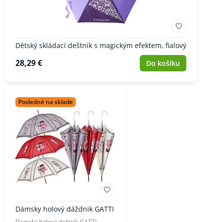
Dětský skládací deštník s magickým efektem, fialový
28,29 €
Do košíku
Posledné na sklade
Dámsky holový dáždnik GATTI
Dámský holový deštník GATTI.