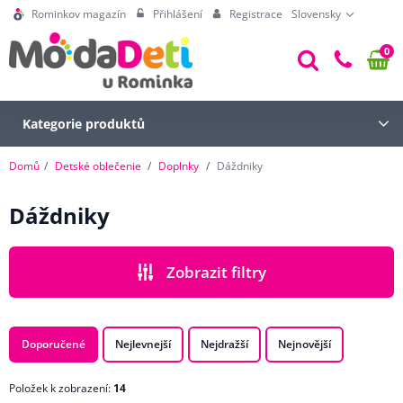
Rominkov magazín
Přihlášení
Registrace
Slovensky
0
Kategorie produktů
Domů
Detské oblečenie
Doplnky
Dáždniky
Dáždniky
Zobrazit filtry
CENA
Doporučené
Nejlevnejší
Nejdražší
Nejnovější
Položek k zobrazení:
14
BARVA