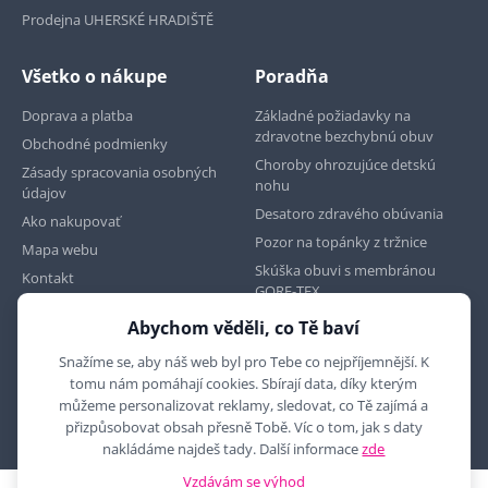
Prodejna UHERSKÉ HRADIŠTĚ
Všetko o nákupe
Poradňa
Doprava a platba
Základné požiadavky na
zdravotne bezchybnú obuv
Obchodné podmienky
Choroby ohrozujúce detskú
Zásady spracovania osobných
nohu
údajov
Desatoro zdravého obúvania
Ako nakupovať
Pozor na topánky z tržnice
Mapa webu
Skúška obuvi s membránou
Kontakt
GORE-TEX
Abychom věděli, co Tě baví
Najdete nás na
Snažíme se, aby náš web byl pro Tebe co nejpříjemnější. K
tomu nám pomáhají cookies. Sbírají data, díky kterým
můžeme personalizovat reklamy, sledovat, co Tě zajímá a
přizpůsobovat obsah přesně Tobě. Víc o tom, jak s daty
nakládáme najdeš tady. Další informace
zde
Vzdávám se výhod