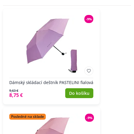
POHLAVÍ
-9%
ZNAČKA
Dámský skládací deštník PASTELINI fialová
9,63 €
Do košíku
8,75 €
Posledné na sklade
-9%