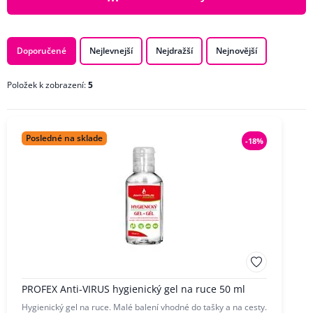
PODKATEGORIE
Doporučené
Nejlevnejší
Nejdražší
Nejnovější
Položek k zobrazení:
5
CENA
ZNAČKA
Posledné na sklade
-18%
PROFEX Anti-VIRUS hygienický gel na ruce 50 ml
Hygienický gel na ruce. Malé balení vhodné do tašky a na cesty.