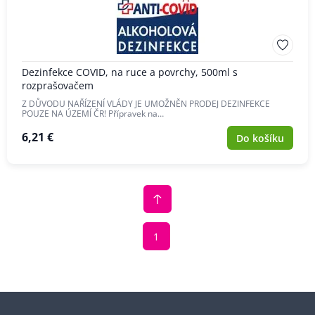
Dezinfekce COVID, na ruce a povrchy, 500ml s
rozprašovačem
Z DŮVODU NAŘÍZENÍ VLÁDY JE UMOŽNĚN PRODEJ DEZINFEKCE
POUZE NA ÚZEMÍ ČR! Přípravek na…
6,21 €
Do košíku
1