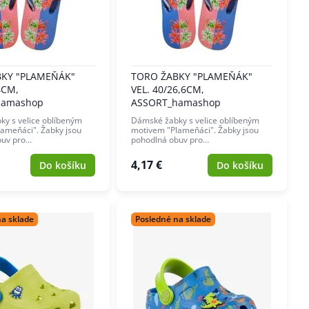
BKY "PLAMEŇÁK"
TORO ŽABKY "PLAMEŇÁK"
4CM,
VEL. 40/26,6CM,
hamashop
ASSORT_hamashop
y s velice oblíbeným
Dámské žabky s velice oblíbeným
ameňáci". Žabky jsou
motivem "Plameňáci". Žabky jsou
buv pro…
pohodlná obuv pro…
4,17 €
Do košíku
Do košíku
na sklade
Posledné na sklade