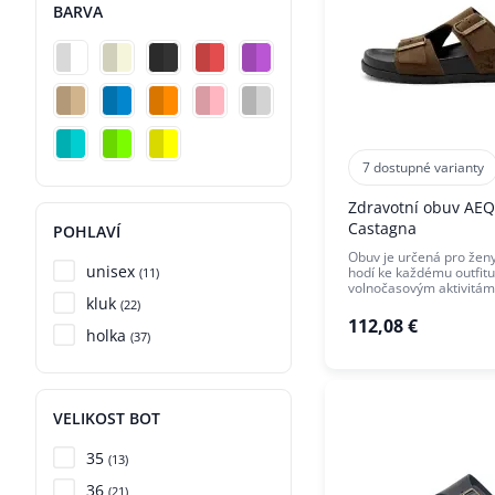
BARVA
7 dostupné varianty
Zdravotní obuv AEQ
Castagna
POHLAVÍ
Obuv je určená pro ženy
unisex
hodí ke každému outfitu
(11)
volnočasovým aktivitám
kluk
(22)
112,08 €
holka
(37)
VELIKOST BOT
35
(13)
36
(21)