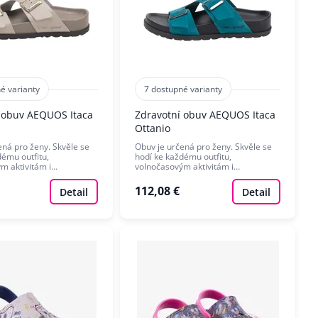
é varianty
7 dostupné varianty
 obuv AEQUOS Itaca
Zdravotní obuv AEQUOS Itaca
Ottanio
ená pro ženy. Skvěle se
Obuv je určená pro ženy. Skvěle se
dému outfitu,
hodí ke každému outfitu,
m aktivitám i…
volnočasovým aktivitám i…
112,08 €
Detail
Detail