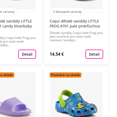
é varianty
2 dostupné varianty
ské sandály LITTLE
Coqui dětské sandály LITTLE
1 candy blue/baby
FROG 8701 pale pink/fuchsia
Dětské sandály Coqui Little Frog jsou
jako stvořené pro naše malé
ly Coqui Little Frog jsou
ratolesti. Sandály…
né pro naše malé
andály…
14,54 €
Detail
Detail
na sklade
Posledné na sklade