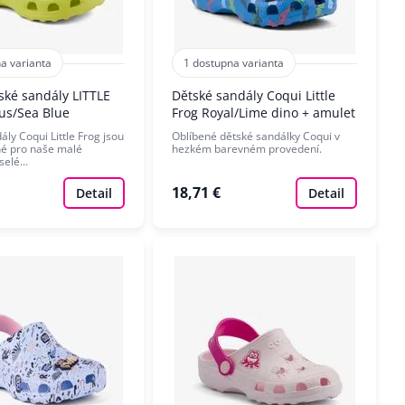
a varianta
1 dostupna varianta
ské sandály LITTLE
Dětské sandály Coqui Little
us/Sea Blue
Frog Royal/Lime dino + amulet
ly Coqui Little Frog jsou
Oblíbené dětské sandálky Coqui v
né pro naše malé
hezkém barevném provedení.
eselé…
18,71 €
Detail
Detail