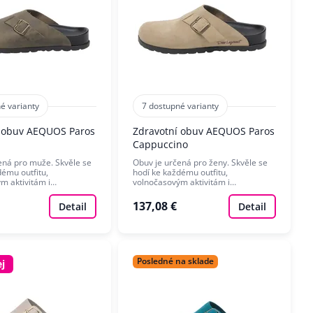
é varianty
7 dostupné varianty
í obuv AEQUOS Paros
Zdravotní obuv AEQUOS Paros
Cappuccino
ená pro muže. Skvěle se
Obuv je určená pro ženy. Skvěle se
dému outfitu,
hodí ke každému outfitu,
m aktivitám i…
volnočasovým aktivitám i…
137,08 €
Detail
Detail
Posledné na sklade
j