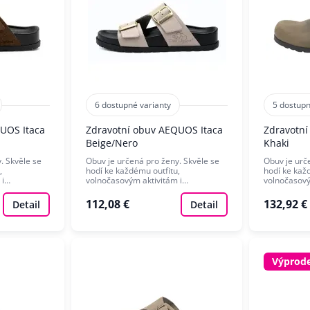
6 dostupné varianty
5 dostupn
UOS Itaca
Zdravotní obuv AEQUOS Itaca
Zdravotn
Beige/Nero
Khaki
. Skvěle se
Obuv je určená pro ženy. Skvěle se
Obuv je urč
,
hodí ke každému outfitu,
hodí ke kaž
 i…
volnočasovým aktivitám i…
volnočasový
112,08 €
132,92 €
Detail
Detail
Výprode