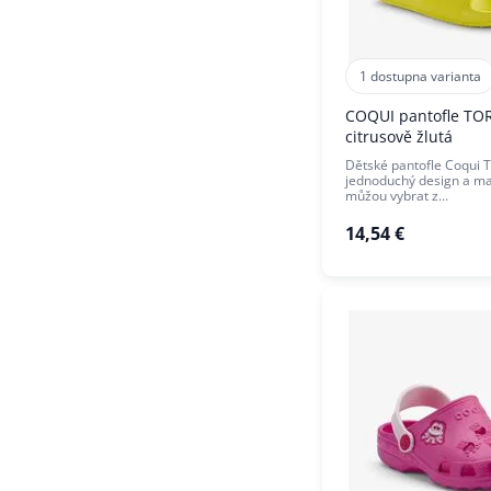
1 dostupna varianta
COQUI pantofle TO
citrusově žlutá
Dětské pantofle Coqui T
jednoduchý design a mal
můžou vybrat z…
14,54 €