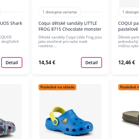
1 dostupna varianta
1 dostupn
QUOS Shark
Coqui dětské sandály LITTLE
COQUI pa
FROG 8715 Chocolate monster
pastelově 
AEQUOS
Dětské sandály Coqui Little Frog jsou
Dětské pant
dvojčíslích
jako stvořené pro naše malé
jednoduchý 
ratolesti.…
můžou vybr
14,54 €
12,46 €
Detail
Detail
Posledné na sklade
Posledné 