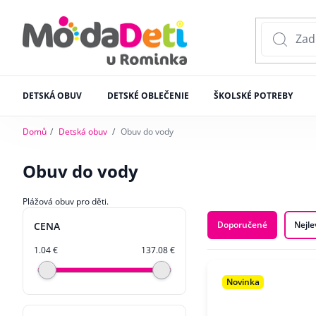
DETSKÁ OBUV
DETSKÉ OBLEČENIE
ŠKOLSKÉ POTREBY
Domů
Detská obuv
Obuv do vody
Obuv do vody
Plážová obuv pro děti.
Doporučené
Nejle
CENA
1.04 €
137.08 €
Novinka