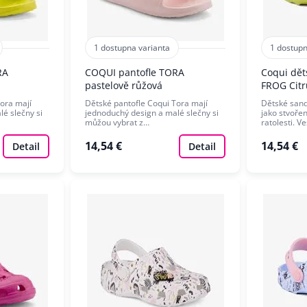
1 dostupna varianta
1 dostupn
RA
COQUI pantofle TORA
Coqui dět
pastelově růžová
FROG Citr
ora mají
Dětské pantofle Coqui Tora mají
Dětské sandá
é slečny si
jednoduchý design a malé slečny si
jako stvoře
můžou vybrat z…
ratolesti. V
14,54 €
14,54 €
Detail
Detail