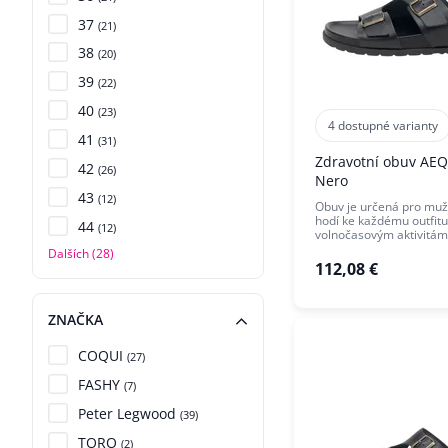
37
(21)
38
(20)
39
(22)
40
(23)
4 dostupné varianty
41
(31)
Zdravotní obuv AE
42
(26)
Nero
43
(12)
Obuv je určená pro muž
hodí ke každému outfitu
44
(12)
volnočasovým aktivitám
Dalších (28)
112,08 €
ZNAČKA
COQUI
(27)
FASHY
(7)
Peter Legwood
(39)
TORO
(2)