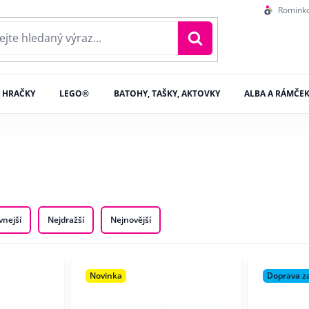
Romink
HRAČKY
LEGO®
BATOHY, TAŠKY, AKTOVKY
ALBA A RÁMČE
vnejší
Nejdražší
Nejnovější
Novinka
Doprava z