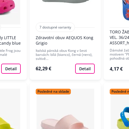
7 dostupné varianty
TORO ŽA
VEL. 36/2
y LITTLE
Zdravotní obuv AEQUOS Kong
ASSORT_
candy blue
Grigio
Dámské žabk
tle Frog jsou
Italská pánská obuv Kong v šesti
motivem "Pl
 malé
barvách: bílá (bianco), černá (nero),
pohodlná o
svítivě…
62,29 €
4,17 €
Detail
Detail
Posledné na sklade
Posledné 