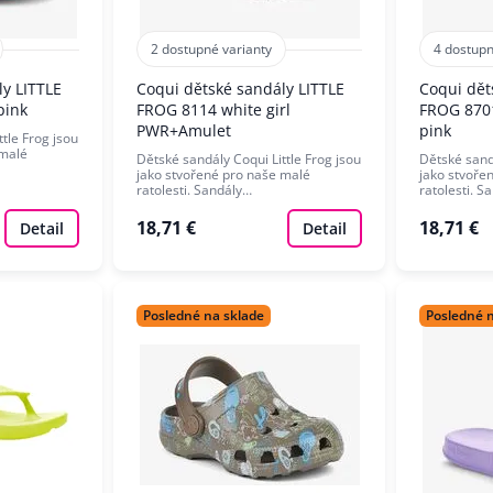
2 dostupné varianty
4 dostupn
y LITTLE
Coqui dětské sandály LITTLE
Coqui dět
pink
FROG 8114 white girl
FROG 870
PWR+Amulet
pink
tle Frog jsou
 malé
Dětské sandály Coqui Little Frog jsou
Dětské sandá
jako stvořené pro naše malé
jako stvoře
ratolesti. Sandály…
ratolesti. S
18,71 €
18,71 €
Detail
Detail
Posledné na sklade
Posledné 