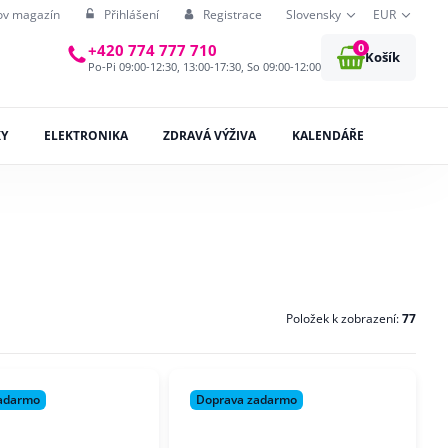
ov magazín
Přihlášení
Registrace
Slovensky
EUR
0
+420 774 777 710
Košík
Po-Pi 09:00-12:30, 13:00-17:30, So 09:00-12:00
KY
ELEKTRONIKA
ZDRAVÁ VÝŽIVA
KALENDÁŘE
Položek k zobrazení:
77
adarmo
Doprava zadarmo