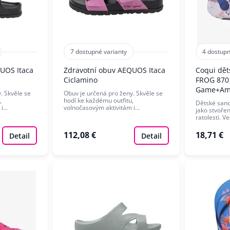
7 dostupné varianty
4 dostupn
UOS Itaca
Zdravotní obuv AEQUOS Itaca
Coqui dět
Ciclamino
FROG 870
Game+Am
. Skvěle se
Obuv je určená pro ženy. Skvěle se
,
hodí ke každému outfitu,
Dětské sandá
 i…
volnočasovým aktivitám i…
jako stvoře
ratolesti. V
112,08 €
18,71 €
Detail
Detail