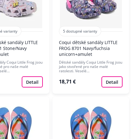
é varianty
5 dostupné varianty
ské sandály LITTLE
Coqui dětské sandály LITTLE
1 Stone/Navy
FROG 8701 Navy/fuchsia
ulet
unicorn+amulet
ly Coqui Little Frog jsou
Dětské sandály Coqui Little Frog jsou
né pro naše malé
jako stvořené pro naše malé
eselé…
ratolesti. Veselé…
18,71 €
Detail
Detail