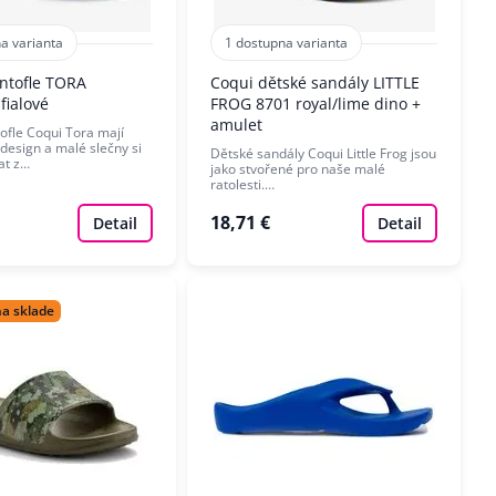
a varianta
1 dostupna varianta
ntofle TORA
Coqui dětské sandály LITTLE
fialové
FROG 8701 royal/lime dino +
amulet
ofle Coqui Tora mají
design a malé slečny si
Dětské sandály Coqui Little Frog jsou
at z…
jako stvořené pro naše malé
ratolesti.…
18,71 €
Detail
Detail
na sklade