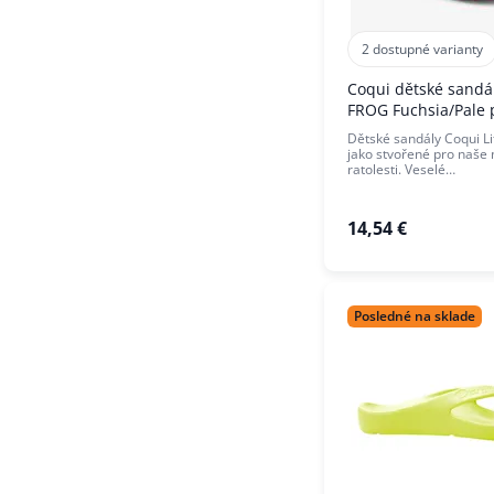
2 dostupné varianty
Coqui dětské sandál
FROG Fuchsia/Pale 
Dětské sandály Coqui Lit
jako stvořené pro naše
ratolesti. Veselé…
14,54 €
Posledné na sklade