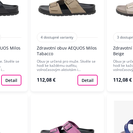
4 dostupné varianty
3 dostupn
QUOS Milos
Zdravotní obuv AEQUOS Milos
Zdravotní
Tabacco
Beige
e. Skvěle se
Obuv je určená pro muže. Skvěle se
Obuv je urč
,
hodí ke každému outfitu,
hodí ke kaž
 i…
volnočasovým aktivitám i…
volnočasový
112,08 €
112,08 €
Detail
Detail