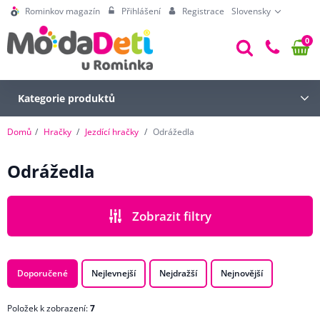
Rominkov magazín
Přihlášení
Registrace
Slovensky
0
Kategorie produktů
Domů
Hračky
Jezdící hračky
Odrážedla
Odrážedla
Zobrazit filtry
CENA
Doporučené
Nejlevnejší
Nejdražší
Nejnovější
Položek k zobrazení:
7
POHLAVÍ