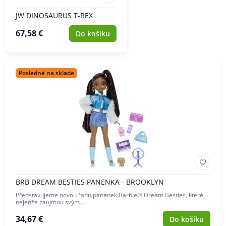
JW DINOSAURUS T-REX
67,58 €
Do košíku
Posledné na sklade
BRB DREAM BESTIES PANENKA - BROOKLYN
Představujeme novou řadu panenek Barbie® Dream Besties, které
nejenže zaujmou svým…
34,67 €
Do košíku