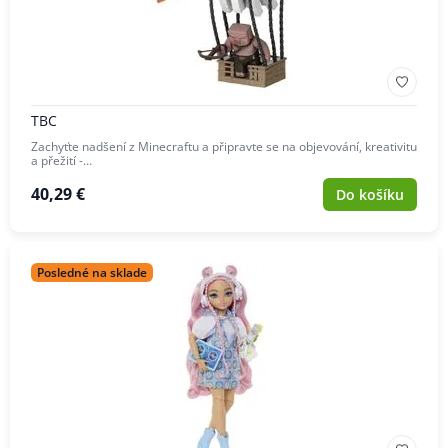
TBC
Zachyťte nadšení z Minecraftu a připravte se na objevování, kreativitu
a přežití -…
40,29 €
Do košíku
Posledné na sklade