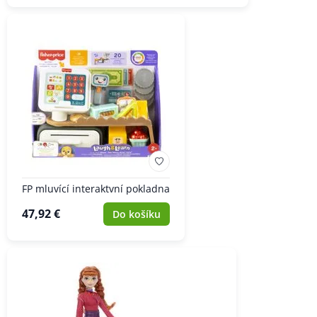
FP mluvící interaktvní pokladna
47,92 €
Do košíku