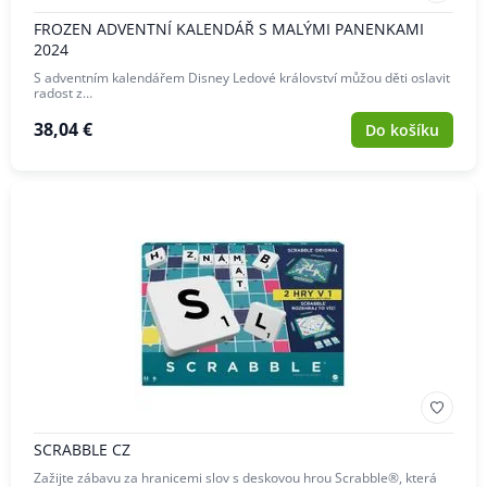
FROZEN ADVENTNÍ KALENDÁŘ S MALÝMI PANENKAMI
2024
S adventním kalendářem Disney Ledové království můžou děti oslavit
radost z…
38,04 €
Do košíku
SCRABBLE CZ
Zažijte zábavu za hranicemi slov s deskovou hrou Scrabble®, která