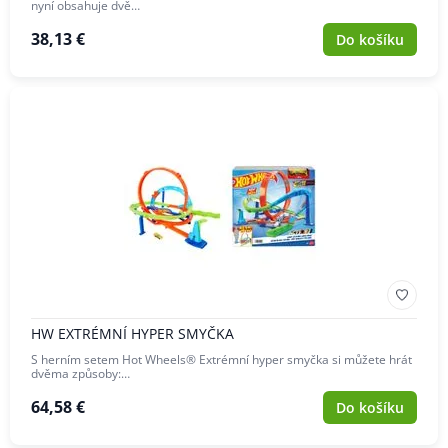
nyní obsahuje dvě…
38,13 €
Do košíku
HW EXTRÉMNÍ HYPER SMYČKA
S herním setem Hot Wheels® Extrémní hyper smyčka si můžete hrát
dvěma způsoby:…
64,58 €
Do košíku