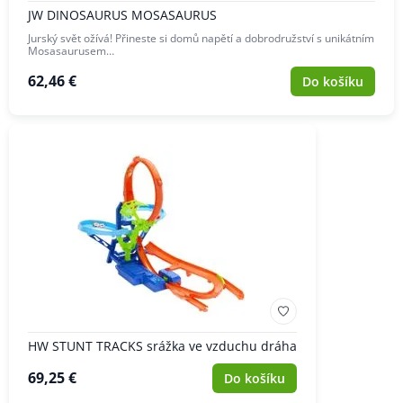
JW DINOSAURUS MOSASAURUS
Jurský svět ožívá! Přineste si domů napětí a dobrodružství s unikátním
Mosasaurusem…
62,46 €
Do košíku
HW STUNT TRACKS srážka ve vzduchu dráha
69,25 €
Do košíku