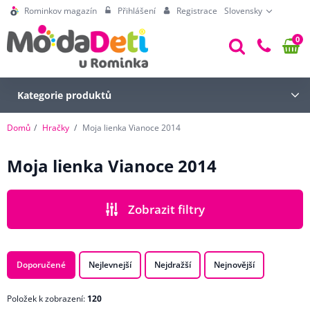
Rominkov magazín
Přihlášení
Registrace
Slovensky
0
Kategorie produktů
Domů
Hračky
Moja lienka Vianoce 2014
Moja lienka Vianoce 2014
Zobrazit filtry
CENA
Doporučené
Nejlevnejší
Nejdražší
Nejnovější
Položek k zobrazení:
120
POHLAVÍ