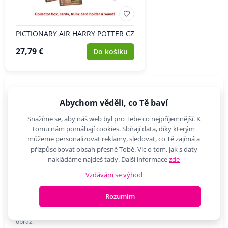
PICTIONARY AIR HARRY POTTER CZ
27,79 €
Do košíku
-8%
Abychom věděli, co Tě baví
Snažíme se, aby náš web byl pro Tebe co nejpříjemnější. K
tomu nám pomáhají cookies. Sbírají data, díky kterým
můžeme personalizovat reklamy, sledovat, co Tě zajímá a
přizpůsobovat obsah přesně Tobě. Víc o tom, jak s daty
nakládáme najdeš tady. Další informace
zde
Vzdávám se výhod
Rozumím
CreArt Harry Potter
Staňte se na chvíli profesionálním malířem a namalujte si svůj vlastní
obraz.