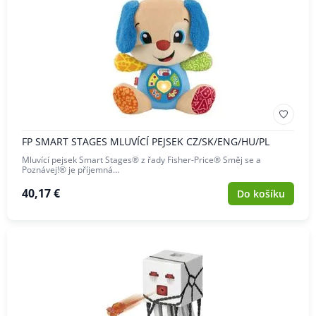
FP SMART STAGES MLUVÍCÍ PEJSEK CZ/SK/ENG/HU/PL
Mluvící pejsek Smart Stages® z řady Fisher-Price® Směj se a
Poznávej!® je příjemná…
40,17 €
Do košíku