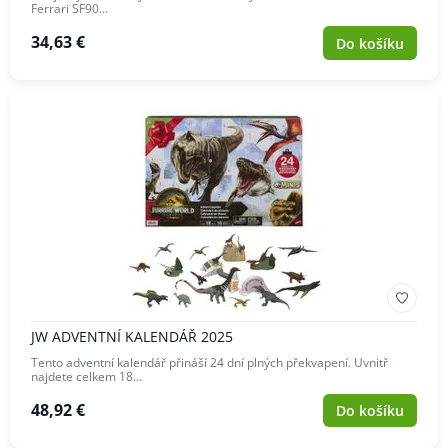
Ferrari SF90…
34,63 €
Do košíku
JW ADVENTNÍ KALENDÁŘ 2025
Tento adventní kalendář přináší 24 dní plných překvapení. Uvnitř
najdete celkem 18…
48,92 €
Do košíku