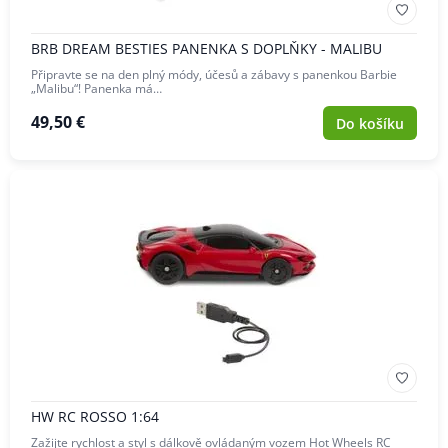
BRB DREAM BESTIES PANENKA S DOPLŇKY - MALIBU
Připravte se na den plný módy, účesů a zábavy s panenkou Barbie
„Malibu“! Panenka má…
49,50 €
Do košíku
HW RC ROSSO 1:64
Zažijte rychlost a styl s dálkově ovládaným vozem Hot Wheels RC