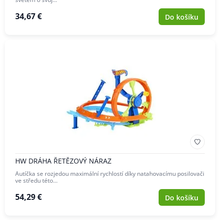
34,67 €
Do košíku
HW DRÁHA ŘETĚZOVÝ NÁRAZ
Autíčka se rozjedou maximální rychlostí díky natahovacímu posilovači
ve středu této…
54,29 €
Do košíku