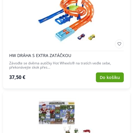
HW DRÁHA S EXTRA ZATÁČKOU
Závoďte se dvěma autíčky Hot Wheels® na tratích vedle sebe,
překonávejte skok přes…
37,50 €
Do košíku