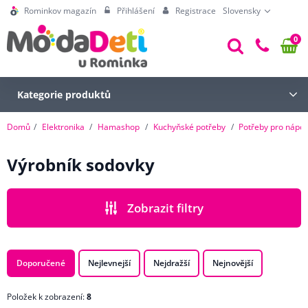
Rominkov magazín
Přihlášení
Registrace
Slovensky
0
Kategorie produktů
Domů
Elektronika
Hamashop
Kuchyňské potřeby
Potřeby pro nápoj
Výrobník sodovky
Zobrazit filtry
CENA
Doporučené
Nejlevnejší
Nejdražší
Nejnovější
Položek k zobrazení:
8
ZNAČKA