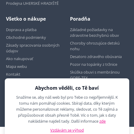
Prodejna UHERSKÉ HRADIŠTĚ
Všetko o nákupe
Poradňa
Doprava a platba
Základné požiadavky na
zdravotne bezchybnú obuv
Obchodné podmienky
Choroby ohrozujúce detskú
Zásady spracovania osobných
nohu
údajov
Desatoro zdravého obúvania
Ako nakupovať
Pozor na topánky z tržnice
Mapa webu
Skúška obuvi s membránou
Kontakt
GORE-TEX
Abychom věděli, co Tě baví
Najdete nás na
Snažíme se, aby náš web byl pro Tebe co nejpříjemnější. K
tomu nám pomáhají cookies. Sbírají data, díky kterým
můžeme personalizovat reklamy, sledovat, co Tě zajímá a
přizpůsobovat obsah přesně Tobě. Víc o tom, jak s daty
nakládáme najdeš tady. Další informace
zde
Vzdávám se výhod
2010 - 2026 © MYRON MAXX, s.r.o., všechna práva vyhrazena