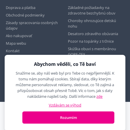
Doprava a platba
Základné požiadavky na
zdravotne bezchybnú obuv
Obchodné podmienky
Choroby ohrozujúce detskú
Zásady spracovania osobných
nohu
údajov
Desatoro zdravého obúvania
Ako nakupovať
Pozor na topánky z tržnice
Mapa webu
Skúška obuvi s membránou
Kontakt
GORE-TEX
Abychom věděli, co Tě baví
Najdete nás na
Snažíme se, aby náš web byl pro Tebe co nejpříjemnější. K
tomu nám pomáhají cookies. Sbírají data, díky kterým
můžeme personalizovat reklamy, sledovat, co Tě zajímá a
přizpůsobovat obsah přesně Tobě. Víc o tom, jak s daty
nakládáme najdeš tady. Další informace
zde
Vzdávám se výhod
2010 - 2026 © MYRON MAXX, s.r.o., všechna práva vyhrazena
Rozumím
E-shop vytvořila