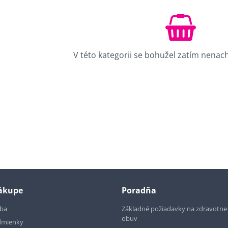
V této kategorii se bohužel zatím nenac
nákupe
Poradňa
tba
Základné požiadavky na zdravotn
obuv
dmienky