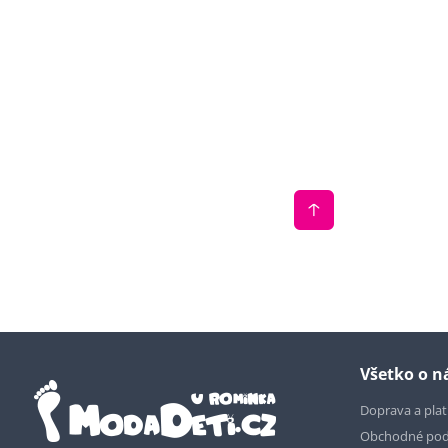
Všetko o 
Doprava a pla
Obchodné po