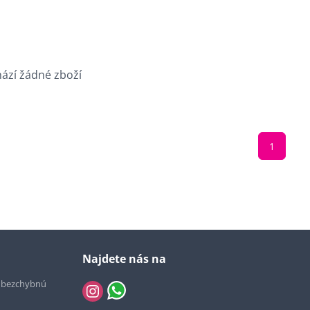
hází žádné zboží
1
Najdete nás na
e bezchybnú