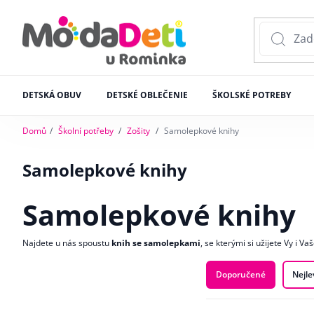
DETSKÁ OBUV
DETSKÉ OBLEČENIE
ŠKOLSKÉ POTREBY
Domů
Školní potřeby
Zošity
Samolepkové knihy
Samolepkové knihy
Samolepkové knihy
Najdete u nás spoustu
knih se samolepkami
, se kterými si užijete Vy i V
Doporučené
Nejle