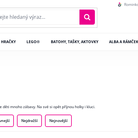
Romink
HRAČKY
LEGO®
BATOHY, TAŠKY, AKTOVKY
ALBA A RÁMČE
aše děti mnoho zábavy. Na své si opět příjnou holky i kluci.
vnejší
Nejdražší
Nejnovější