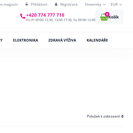
ov magazín
Přihlášení
Registrace
Slovensky
EUR
0
+420 774 777 710
Košík
Po-Pi 09:00-12:30, 13:00-17:30, So 09:00-12:00
KY
ELEKTRONIKA
ZDRAVÁ VÝŽIVA
KALENDÁŘE
Položek k zobrazení:
0