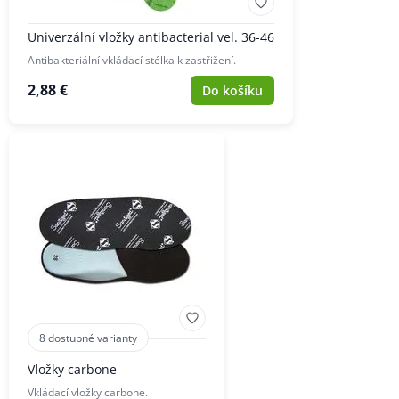
Univerzální vložky antibacterial vel. 36-46
Antibakteriální vkládací stélka k zastřižení.
2,88 €
Do košíku
8 dostupné varianty
Vložky carbone
Vkládací vložky carbone.