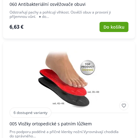
060 Antibakteriální osvěžovače obuvi
Odstraňují pachy a pohlcují vlhkost. Osvěží obuv a provoní ji
příjemnou vůní. ● do…
6,63 €
Do košíku
6 dostupné varianty
005 Vložky ortopedické s patním lůžkem
Pro podporu podélné a příčné klenby nožní.Vyrovnávají chodidla
do správného…