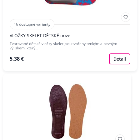
VELIKOST BOT
VELIKOST OBLEČENÍ
16 dostupné varianty
VLOŽKY SKELET DĚTSKÉ nové
Tvarované dětské vložky skelet jsou tvořeny tenkým a pevným
ZNAČKA
výliskem, který…
5,38 €
Detail