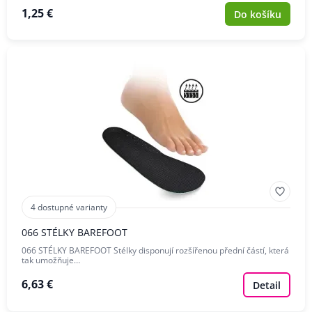
1,25 €
Do košíku
4 dostupné varianty
066 STÉLKY BAREFOOT
066 STÉLKY BAREFOOT Stélky disponují rozšířenou přední částí, která
tak umožňuje…
6,63 €
Detail