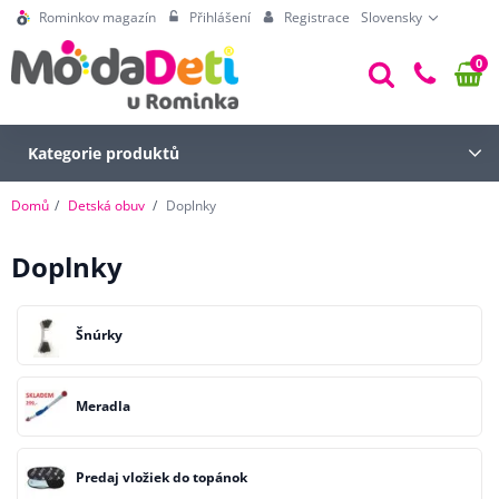
Rominkov magazín
Přihlášení
Registrace
Slovensky
0
Kategorie produktů
Domů
Detská obuv
Doplnky
Doplnky
Šnúrky
Meradla
Predaj vložiek do topánok