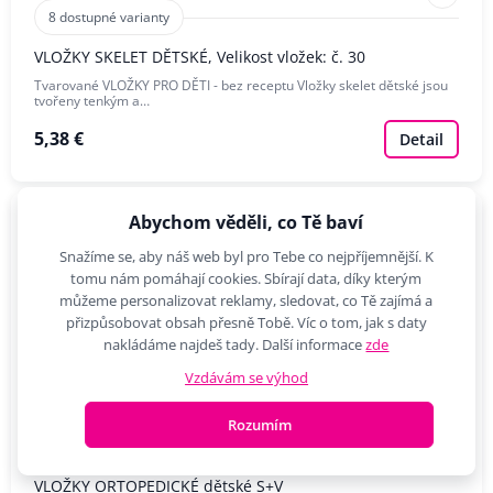
8 dostupné varianty
VLOŽKY SKELET DĚTSKÉ, Velikost vložek: č. 30
Tvarované VLOŽKY PRO DĚTI - bez receptu Vložky skelet dětské jsou
tvořeny tenkým a…
5,38 €
Detail
Abychom věděli, co Tě baví
Snažíme se, aby náš web byl pro Tebe co nejpříjemnější. K
tomu nám pomáhají cookies. Sbírají data, díky kterým
můžeme personalizovat reklamy, sledovat, co Tě zajímá a
přizpůsobovat obsah přesně Tobě. Víc o tom, jak s daty
nakládáme najdeš tady. Další informace
zde
Vzdávám se výhod
Rozumím
19 dostupné varianty
VLOŽKY ORTOPEDICKÉ dětské S+V