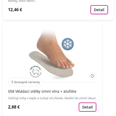
klenby, mezi které…
12,46 €
Detail
5 dostupné varianty
058 Vkládací stélky zimní vlna + alufólie
Udržují nohy v teple a izolují od chladu. Ideální do zimní obuvi.
2,88 €
Detail