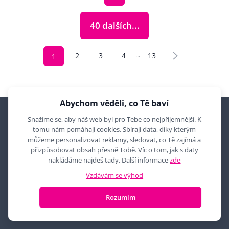
40 dalších...
2
3
4
13
…
1
Abychom věděli, co Tě baví
Snažíme se, aby náš web byl pro Tebe co nejpříjemnější. K
tomu nám pomáhají cookies. Sbírají data, díky kterým
můžeme personalizovat reklamy, sledovat, co Tě zajímá a
přizpůsobovat obsah přesně Tobě. Víc o tom, jak s daty
nakládáme najdeš tady. Další informace
zde
Vzdávám se výhod
Volejte Po-Pi 09:00-12:30, 13:00-17:30, So 09:00-12:00
+420 774 777 710
Rozumím
nebo pište kdykoliv
obchod@modadeti.cz