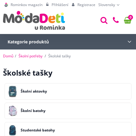
Rominkov magazín
Přihlášení
Registrace
Slovensky
0
Kategorie produktů
Domů
Školní potřeby
Školské tašky
Školské tašky
Školní aktovky
Školní batohy
Studentské batohy