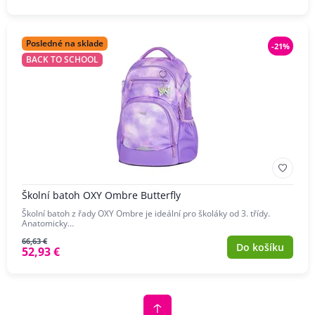
Posledné na sklade
-21%
BACK TO SCHOOL
Školní batoh OXY Ombre Butterfly
Školní batoh z řady OXY Ombre je ideální pro školáky od 3. třídy.
Anatomicky…
66,63 €
Do košíku
52,93 €