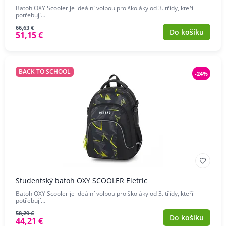
Batoh OXY Scooler je ideální volbou pro školáky od 3. třídy, kteří
potřebují…
66,63 €
Do košíku
51,15 €
BACK TO SCHOOL
-24%
Studentský batoh OXY SCOOLER Eletric
Batoh OXY Scooler je ideální volbou pro školáky od 3. třídy, kteří
potřebují…
58,29 €
Do košíku
44,21 €