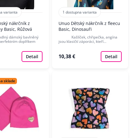
a varianta
1 dostupna varianta
ský nákrčník z
Unuo Dětský nákrčník z fleecu
ny Basic, Růžová
Basic, Dinosauři
 dámský bavlněný
Kašlíček, chřipečka, angína
 perfektním doplňkem
jsou klasičtí záporáci, kteří…
10,38 €
Detail
Detail
na sklade