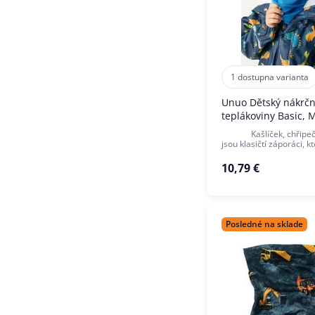
1 dostupna varianta
Unuo Dětský nákrčn
teplákoviny Basic, 
Kašlíček, chřipečk
jsou klasičtí záporáci, k
10,79 €
Posledné na sklade