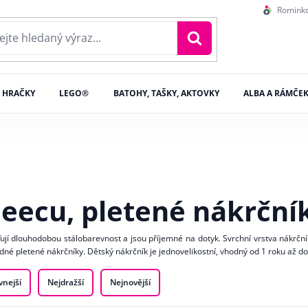
Romink
HRAČKY
LEGO®
BATOHY, TAŠKY, AKTOVKY
ALBA A RÁMČE
leecu, pletené nákrční
šťují dlouhodobou stálobarevnost a jsou příjemné na dotyk. Svrchní vrstva nákrč
odné pletené nákrčníky. Dětský nákrčník je jednovelikostní, vhodný od 1 roku až do
vnejší
Nejdražší
Nejnovější