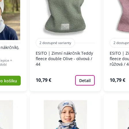
2 dostupné varianty
2 dostupn
 nákrčník),
ESITO | Zimní nákrčník Teddy
ESITO | Z
fleece double Olive - olivová /
fleece do
čepice +
44
růžová / 
dobí
10,79 €
10,79 €
Detail
o košíku