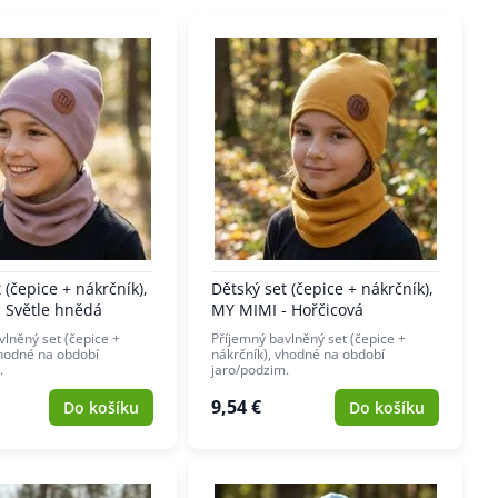
 (čepice + nákrčník),
Dětský set (čepice + nákrčník),
 Světle hnědá
MY MIMI - Hořčicová
vlněný set (čepice +
Příjemný bavlněný set (čepice +
vhodné na období
nákrčník), vhodné na období
.
jaro/podzim.
9,54 €
Do košíku
Do košíku