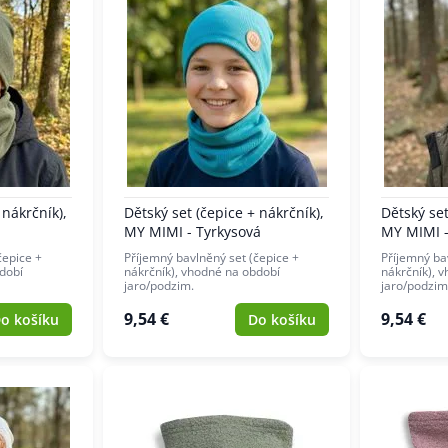
 nákrčník),
Dětský set (čepice + nákrčník),
Dětský set
MY MIMI - Tyrkysová
MY MIMI -
čepice +
Příjemný bavlněný set (čepice +
Příjemný ba
dobí
nákrčník), vhodné na období
nákrčník), 
jaro/podzim.
jaro/podzim
9,54 €
9,54 €
o košíku
Do košíku