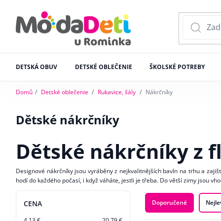
DETSKÁ OBUV
DETSKÉ OBLEČENIE
ŠKOLSKÉ POTREBY
Domů
Detské oblečenie
Rukavice, šály
Nákrčníky
Dětské nákrčníky
Dětské nákrčníky z f
Designové nákrčníky jsou vyráběny z nejkvalitnějších bavln na trhu a zaji
hodí do každého počasí, i když váháte, jestli je třeba. Do větší zimy jsou vh
Doporučené
Nejle
CENA
4.13 €
20.79 €