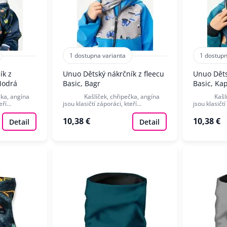
1 dostupna varianta
1 dostupn
ík z
Unuo Dětský nákrčník z fleecu
Unuo Děts
Modrá
Basic, Bagr
Basic, Ka
a, angína
Kašlíček, chřipečka, angína
Kašlíček,
teří…
jsou klasičtí záporáci, kteří…
jsou klasičt
10,38 €
10,38 €
Detail
Detail