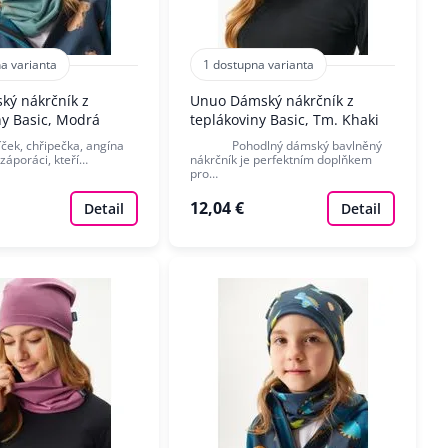
a varianta
1 dostupna varianta
ký nákrčník z
Unuo Dámský nákrčník z
ny Basic, Modrá
teplákoviny Basic, Tm. Khaki
 chřipečka, angína
Pohodlný dámský bavlněný
í záporáci, kteří…
nákrčník je perfektním doplňkem
pro…
12,04 €
Detail
Detail