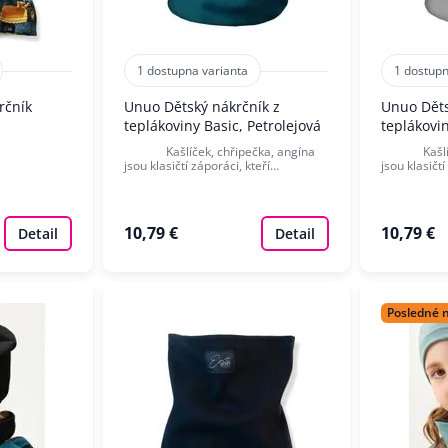
1 dostupna varianta
1 dostupn
rčník
Unuo Dětský nákrčník z
Unuo Děts
teplákoviny Basic, Petrolejová
teplákovi
Kašlíček, chřipečka, angína
Kašlíček,
jsou klasičtí záporáci, kteří…
jsou klasičt
10,79 €
10,79 €
Detail
Detail
Posledné 