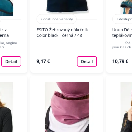
2 dostupné varianty
1 dostupn
ík z
ESITO Žebrovaný nákrčník
Unuo Děts
Černá
Color black - černá / 48
teplákovi
a, angína
Kašlíček,
teří…
jsou klasičt
9,17 €
10,79 €
Detail
Detail