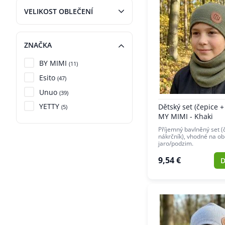
VELIKOST OBLEČENÍ
ZNAČKA
BY MIMI
(11)
Esito
(47)
Unuo
(39)
YETTY
Dětský set (čepice +
(5)
MY MIMI - Khaki
Příjemný bavlněný set (
nákrčník), vhodné na ob
jaro/podzim.
9,54 €
D