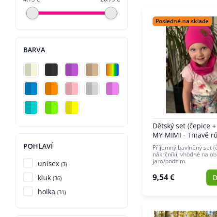
Posledné na sklade
BARVA
Dětský set (čepice +
MY MIMI - Tmavě r
POHLAVÍ
Příjemný bavlněný set (
nákrčník), vhodné na ob
jaro/podzim.
unisex
(3)
9,54 €
kluk
D
(36)
holka
(31)