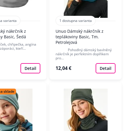
a varianta
1 dostupna varianta
ký nákrčník z
Unuo Dámský nákrčník z
ny Basic, Šedá
teplákoviny Basic, Tm.
Petrolejová
 chřipečka, angína
í záporáci, kteří…
Pohodlný dámský bavlněný
nákrčník je perfektním doplňkem
pro…
12,04 €
Detail
Detail
na sklade