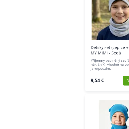
Dětský set (čepice +
MY MIMI - Šedá
Příjemný bavlněný set (
nákrčník), vhodné na ob
jaro/podzim.
9,54 €
D