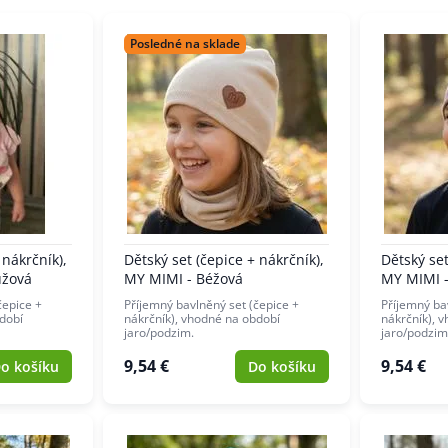
Posledné na sklade
 nákrčník),
Dětský set (čepice + nákrčník),
Dětský set
ůžová
MY MIMI - Béžová
MY MIMI -
čepice +
Příjemný bavlněný set (čepice +
Příjemný ba
dobí
nákrčník), vhodné na období
nákrčník), 
jaro/podzim.
jaro/podzim
9,54 €
9,54 €
o košíku
Do košíku