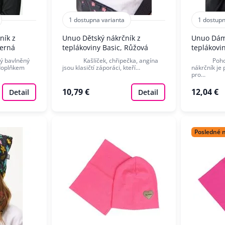
1 dostupna varianta
1 dostupn
ník z
Unuo Dětský nákrčník z
Unuo Dám
Černá
teplákoviny Basic, Růžová
teplákovi
bavlněný
Kašlíček, chřipečka, angína
Pohodlný
 doplňkem
jsou klasičtí záporáci, kteří…
nákrčník je
pro…
10,79 €
12,04 €
Detail
Detail
Posledné 