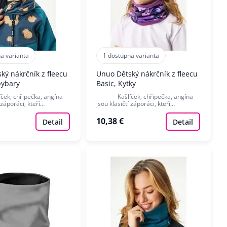
a varianta
1 dostupna varianta
ký nákrčník z fleecu
Unuo Dětský nákrčník z fleecu
pybary
Basic, Kytky
 chřipečka, angína
Kašlíček, chřipečka, angína
í záporáci, kteří…
jsou klasičtí záporáci, kteří…
10,38 €
Detail
Detail