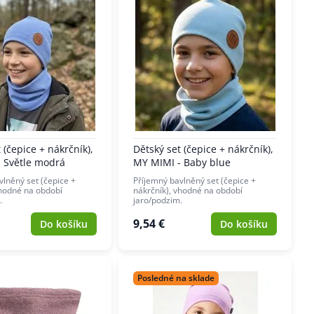
 (čepice + nákrčník),
Dětský set (čepice + nákrčník),
 Světle modrá
MY MIMI - Baby blue
vlněný set (čepice +
Příjemný bavlněný set (čepice +
vhodné na období
nákrčník), vhodné na období
.
jaro/podzim.
9,54 €
Do košíku
Do košíku
Posledné na sklade