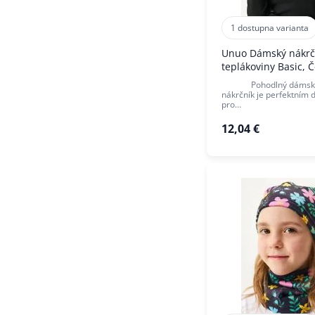
1 dostupna varianta
Unuo Dámský nákrč
teplákoviny Basic, 
Pohodlný dámský 
nákrčník je perfektním
pro…
12,04 €