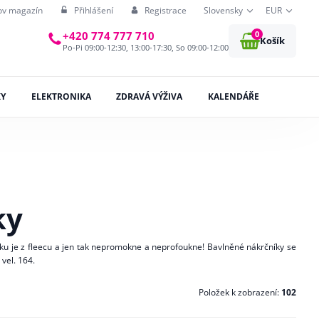
ov magazín
Přihlášení
Registrace
Slovensky
EUR
0
+420 774 777 710
Košík
Po-Pi 09:00-12:30, 13:00-17:30, So 09:00-12:00
KY
ELEKTRONIKA
ZDRAVÁ VÝŽIVA
KALENDÁŘE
ky
níku je z fleecu a jen tak nepromokne a neprofoukne! Bavlněné nákrčníky se
 vel. 164.
Položek k zobrazení:
102