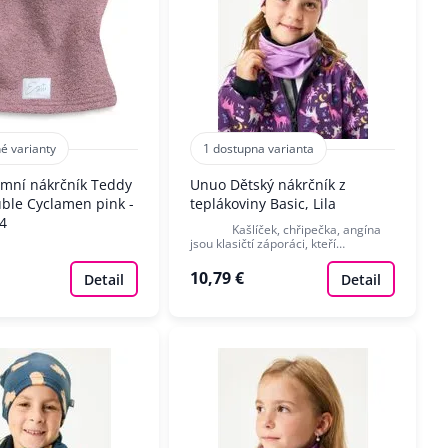
é varianty
1 dostupna varianta
imní nákrčník Teddy
Unuo Dětský nákrčník z
uble Cyclamen pink -
teplákoviny Basic, Lila
44
Kašlíček, chřipečka, angína
jsou klasičtí záporáci, kteří…
10,79 €
Detail
Detail