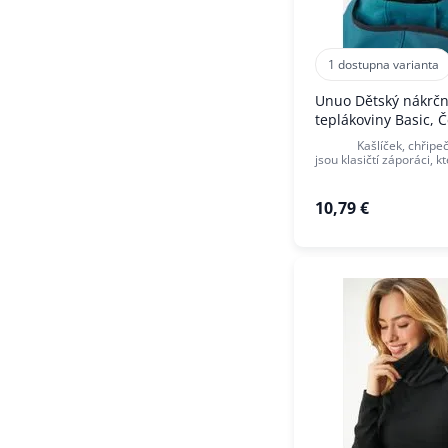
1 dostupna varianta
Unuo Dětský nákrčn
teplákoviny Basic, 
Kašlíček, chřipečk
jsou klasičtí záporáci, k
10,79 €