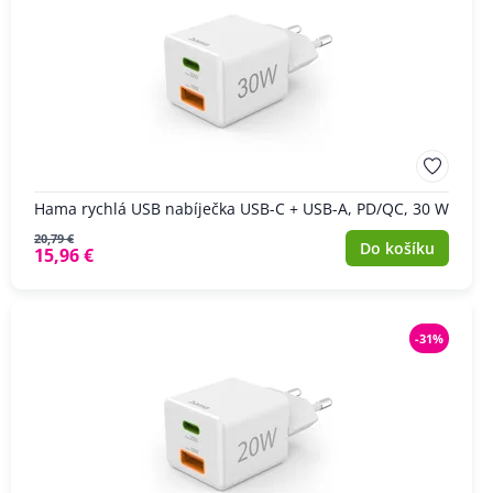
Hama rychlá USB nabíječka USB-C + USB-A, PD/QC, 30 W
20,79 €
Do košíku
15,96 €
-31%