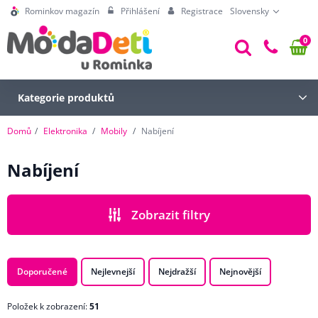
Rominkov magazín
Přihlášení
Registrace
Slovensky
0
Kategorie produktů
Domů
Elektronika
Mobily
Nabíjení
Nabíjení
Zobrazit filtry
CENA
Doporučené
Nejlevnejší
Nejdražší
Nejnovější
Položek k zobrazení:
51
BARVA