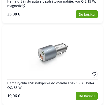
Hama držák do auta s bezdrátovou nabíječkou Qi2 15 W,
magnetický
35,38 €
Do košíku
Hama rychlá USB nabíječka do vozidla USB-C PD, USB-A
QC, 38 W
19,96 €
Do košíku