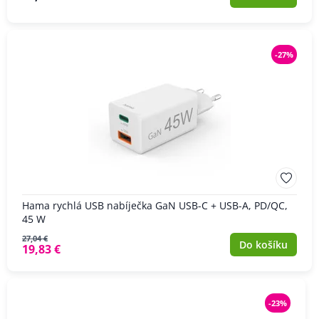
-27%
Hama rychlá USB nabíječka GaN USB-C + USB-A, PD/QC,
45 W
27,04 €
Do košíku
19,83 €
-23%