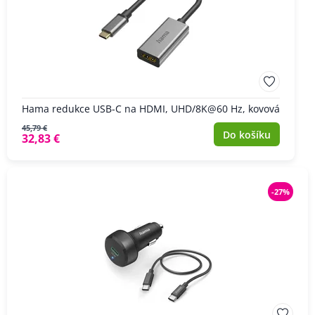
Hama redukce USB-C na HDMI, UHD/8K@60 Hz, kovová
45,79 €
Do košíku
32,83 €
-27%