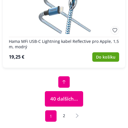
Hama MFi USB-C Lightning kabel Reflective pro Apple, 1,5
m, modrý
19,25 €
Do košíku
40 dalších...
2
1