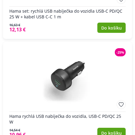
Hama set: rychlá USB nabíječka do vozidla USB-C PD/QC
25 W + kabel USB C-C 1 m
16,63 €
Do košíku
12,13 €
-25%
Hama rychlá USB nabíječka do vozidla, USB-C PD/QC 25
W
14,54 €
Do košíku
10,96 €