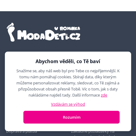
Volejte Po-Pi 09:00-12:30, 13:00-17:30, So 09:00-12:00
Abychom věděli, co Tě baví
+420 774 777 710
Snažíme se, aby náš web byl pro Tebe co nejpříjemnější. K
nebo pište kdykoliv
tomu nám pomáhají cookies. Sbírají data, díky kterým
obchod@modadeti.cz
můžeme personalizovat reklamy, sledovat, co Tě zajímá a
přizpůsobovat obsah přesně Tobě. Víc o tom, jak s daty
Naše predajně
nakládáme najdeš tady. Další informace
zde
Vzdávám se výhod
Prodejna UHERSKÉ HRADIŠTĚ
Rozumím
Všetko o nákupe
Poradňa
Doprava a platba
Základné požiadavky na