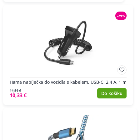
-29%
Hama nabíječka do vozidla s kabelem, USB-C, 2,4 A, 1 m
14,54 €
Do košíku
10,33 €