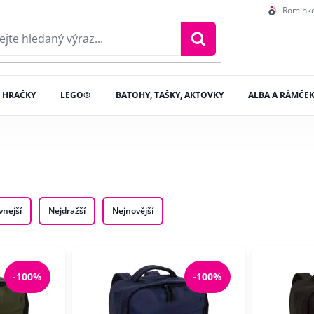
Romink
HRAČKY
LEGO®
BATOHY, TAŠKY, AKTOVKY
ALBA A RÁMČE
vnejší
Nejdražší
Nejnovější
-100%
-100%