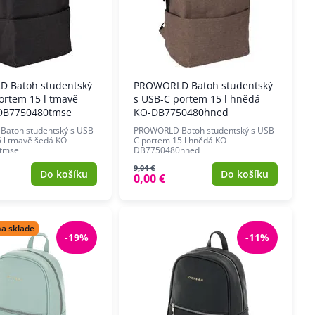
 Batoh studentský
PROWORLD Batoh studentský
ortem 15 l tmavě
s USB-C portem 15 l hnědá
DB7750480tmse
KO-DB7750480hned
atoh studentský s USB-
PROWORLD Batoh studentský s USB-
 l tmavě šedá KO-
C portem 15 l hnědá KO-
tmse
DB7750480hned
9,04 €
Do košíku
Do košíku
0,00 €
na sklade
-19%
-11%