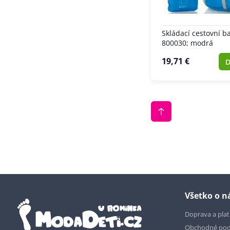
Skládací cestovní b
800030; modrá
19,71 €
D
Všetko o 
Doprava a pla
Obchodné po