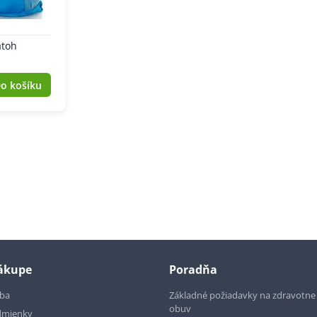
atoh
o košíku
nákupe
Poradňa
tba
Základné požiadavky na zdravotn
obuv
dmienky