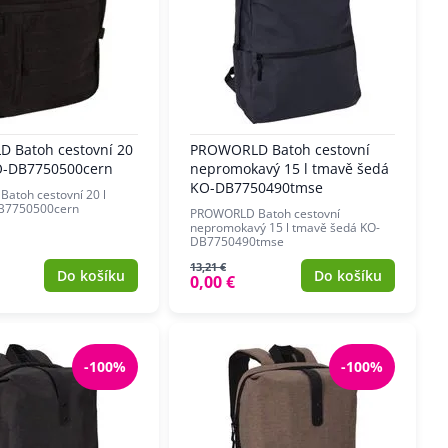
 Batoh cestovní 20
PROWORLD Batoh cestovní
KO-DB7750500cern
nepromokavý 15 l tmavě šedá
KO-DB7750490tmse
atoh cestovní 20 l
B7750500cern
PROWORLD Batoh cestovní
nepromokavý 15 l tmavě šedá KO-
DB7750490tmse
13,21 €
Do košíku
Do košíku
0,00 €
-100%
-100%