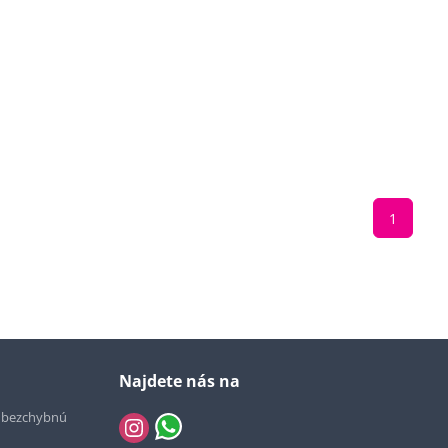
1
Najdete nás na
e bezchybnú