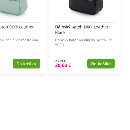
toh DIXY Leather
Dámský batoh DIXY Leather
Black
h ideální do města i na
Dámský batoh ideální do města i na
výlety.
23,29 €
Do košíku
Do košíku
20,63 €