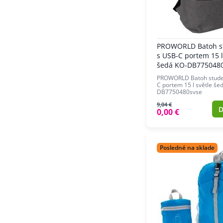
PROWORLD Batoh s
s USB-C portem 15 l
šedá KO-DB775048
PROWORLD Batoh stude
C portem 15 l světle še
DB7750480svse
9,04 €
D
0,00 €
Posledné na sklade