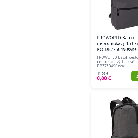
PROWORLD Batoh c
nepromokavý 15 l s
KO-DB7750490svse
PROWORLD Batoh cesto
nepromokavý 15 l světl
DB7750490svse
11,29 €
D
0,00 €