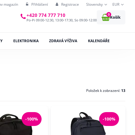
ov magazín
Přihlášení
Registrace
Slovensky
EUR
0
+420 774 777 710
Košík
Po-Pi 09:00-12:30, 13:00-17:30, So 09:00-12:00
KY
ELEKTRONIKA
ZDRAVÁ VÝŽIVA
KALENDÁŘE
Položek k zobrazení:
13
-100%
-100%