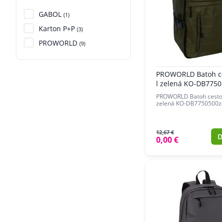
GABOL
(1)
Karton P+P
(3)
PROWORLD
(9)
PROWORLD Batoh ce
l zelená KO-DB7750
PROWORLD Batoh cestov
zelená KO-DB7750500z
12,67 €
D
0,00 €