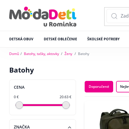
DETSKÁ OBUV
DETSKÉ OBLEČENIE
ŠKOLSKÉ POTREBY
Domů
Batohy, tašky, aktovky
Ženy
Batohy
Batohy
Doporučené
Nejle
CENA
0 €
20.63 €
ZNAČKA