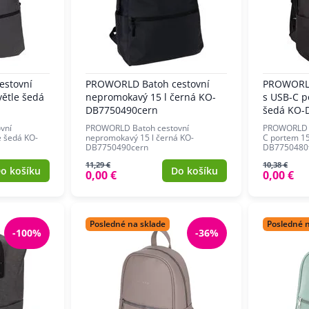
estovní
PROWORLD Batoh cestovní
PROWORLD
větle šedá
nepromokavý 15 l černá KO-
s USB-C p
DB7750490cern
šedá KO-
vní
PROWORLD Batoh cestovní
PROWORLD B
e šedá KO-
nepromokavý 15 l černá KO-
C portem 15
DB7750490cern
DB7750480
11,29 €
10,38 €
o košíku
Do košíku
0,00 €
0,00 €
Posledné na sklade
Posledné 
-100%
-36%