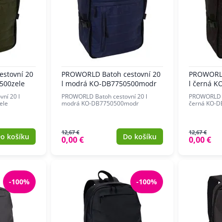
stovní 20
PROWORLD Batoh cestovní 20
PROWORLD
500zele
l modrá KO-DB7750500modr
l černá 
ní 20 l
PROWORLD Batoh cestovní 20 l
PROWORLD B
ele
modrá KO-DB7750500modr
černá KO-D
12,67 €
12,67 €
o košíku
Do košíku
0,00 €
0,00 €
-100%
-100%