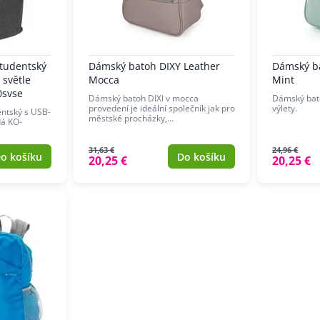
tudentský
Dámský batoh DIXY Leather
Dámský ba
 světle
Mocca
Mint
0svse
Dámský batoh DIXI v mocca
Dámský bato
provedení je ideální společník jak pro
výlety.
ntský s USB-
městské procházky,…
dá KO-
31,63 €
24,96 €
o košíku
Do košíku
20,25 €
20,25 €