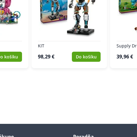
KIT
Supply D
98,29 €
39,96 €
o košíku
Do košíku
nákupe
Poradňa