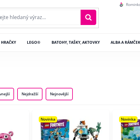
Romink
HRAČKY
LEGO®
BATOHY, TAŠKY, AKTOVKY
ALBA A RÁMČE
vnejší
Nejdražší
Nejnovější
Novinka
Novinka