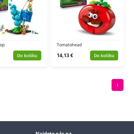
rop
Tomatohead
14,13 €
Do košíku
Do košíku
1
Najdete nás na