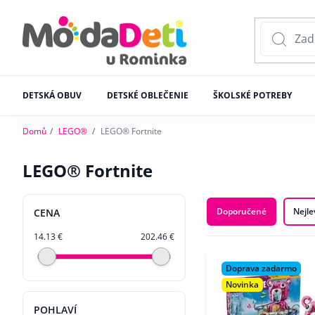
DETSKÁ OBUV
DETSKÉ OBLEČENIE
ŠKOLSKÉ POTREBY
Domů
LEGO®
LEGO® Fortnite
LEGO® Fortnite
Doporučené
Nejle
CENA
14.13 €
202.46 €
Doprava zadarmo
Novinka
POHLAVÍ