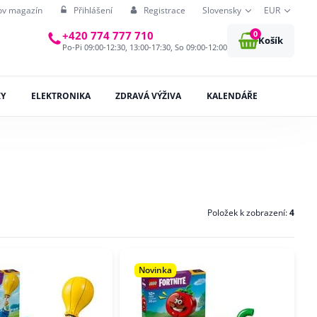
ov magazín
Přihlášení
Registrace
Slovensky
EUR
0
+420 774 777 710
Košík
Po-Pi 09:00-12:30, 13:00-17:30, So 09:00-12:00
KY
ELEKTRONIKA
ZDRAVÁ VÝŽIVA
KALENDÁŘE
Položek k zobrazení:
4
Novinka