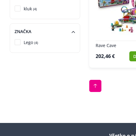
kluk
(4)
ZNAČKA
Lego
(4)
Rave Cave
202,46 €
D
Všetko o 