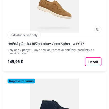
6 dostupné varianty
Hnědá pánská běžná obuv Geox Spherica EC17
Celý den v pohybu, kdy se střídají pracovní schůzky, pochůzky po
městě i chvíle…
149,96 €
Detail
Doprava zadarmo