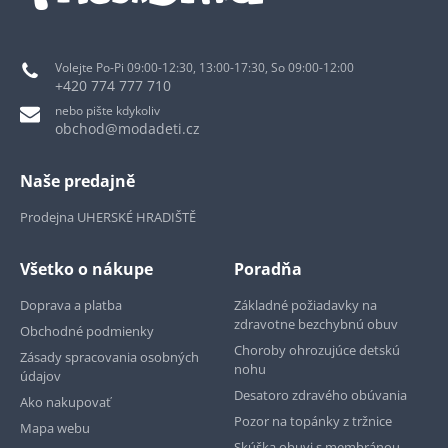
Volejte Po-Pi 09:00-12:30, 13:00-17:30, So 09:00-12:00
+420 774 777 710
nebo pište kdykoliv
obchod@modadeti.cz
Naše predajně
Prodejna UHERSKÉ HRADIŠTĚ
Všetko o nákupe
Poradňa
Doprava a platba
Základné požiadavky na
zdravotne bezchybnú obuv
Obchodné podmienky
Choroby ohrozujúce detskú
Zásady spracovania osobných
nohu
údajov
Desatoro zdravého obúvania
Ako nakupovať
Pozor na topánky z tržnice
Mapa webu
Skúška obuvi s membránou