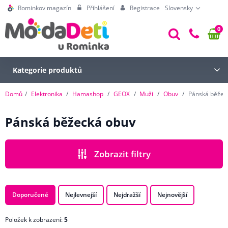
Rominkov magazín
Přihlášení
Registrace
Slovensky
0
Kategorie produktů
Domů
Elektronika
Hamashop
GEOX
Muži
Obuv
Pánská běžec
Pánská běžecká obuv
Zobrazit filtry
CENA
Doporučené
Nejlevnejší
Nejdražší
Nejnovější
Položek k zobrazení:
5
BARVA