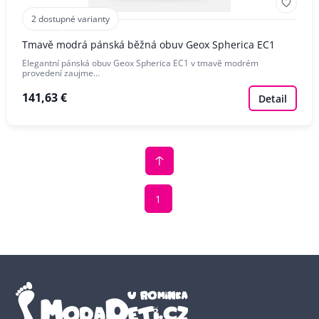
2 dostupné varianty
Tmavě modrá pánská běžná obuv Geox Spherica EC1
Elegantní pánská obuv Geox Spherica EC1 v tmavě modrém
provedení zaujme…
141,63 €
Detail
1