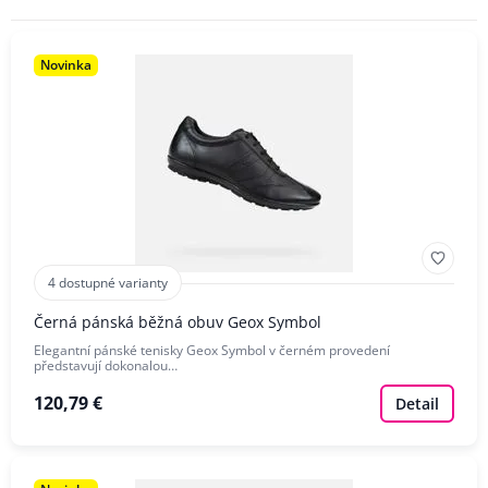
POHLAVÍ
Novinka
ZNAČKA
4 dostupné varianty
Černá pánská běžná obuv Geox Symbol
Elegantní pánské tenisky Geox Symbol v černém provedení
představují dokonalou…
120,79 €
Detail