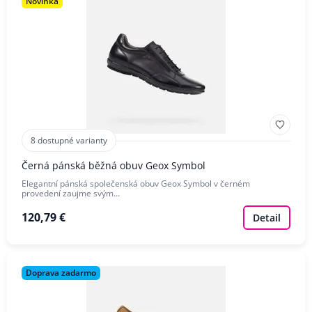
Novinka
8 dostupné varianty
Černá pánská běžná obuv Geox Symbol
Elegantní pánská společenská obuv Geox Symbol v černém
provedení zaujme svým…
120,79 €
Detail
Doprava zadarmo