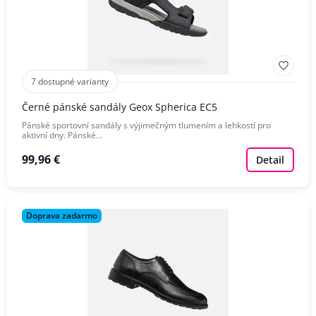
7 dostupné varianty
Černé pánské sandály Geox Spherica EC5
Pánské sportovní sandály s výjimečným tlumením a lehkostí pro
aktivní dny. Pánské…
99,96 €
Detail
Doprava zadarmo