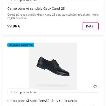
Černé pánské sandály Geox Xand 2S
Černé pánské sandály Geox Xand 2S s nastavitelnými přezkami, které
zajistí pevné a…
99,96 €
Detail
Doprava zadarmo
1 dostupna varianta
Černá pánská společenská obuv Geox Decio