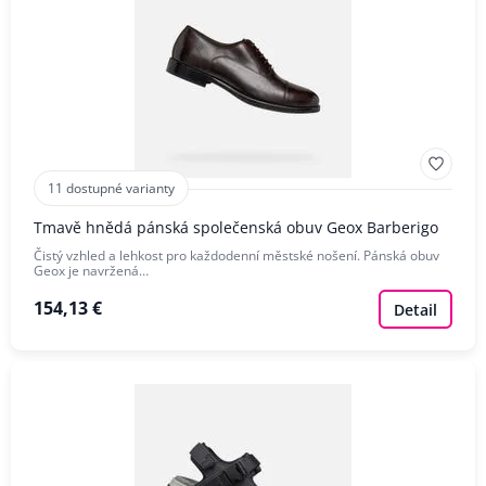
11 dostupné varianty
Tmavě hnědá pánská společenská obuv Geox Barberigo
Čistý vzhled a lehkost pro každodenní městské nošení. Pánská obuv
Geox je navržená…
154,13 €
Detail