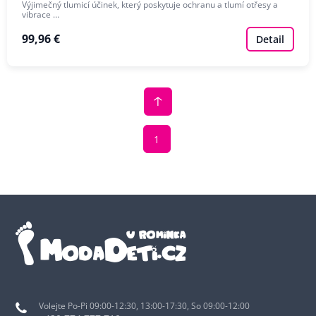
Výjimečný tlumicí účinek, který poskytuje ochranu a tlumí otřesy a
vibrace …
99,96 €
Detail
1
Volejte Po-Pi 09:00-12:30, 13:00-17:30, So 09:00-12:00