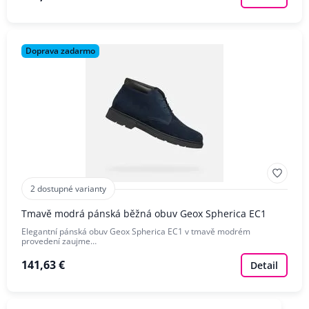
Doprava zadarmo
2 dostupné varianty
Tmavě modrá pánská běžná obuv Geox Spherica EC1
Elegantní pánská obuv Geox Spherica EC1 v tmavě modrém
provedení zaujme…
141,63 €
Detail