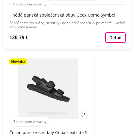
9 dostupné varianty
Hnědá pánská společenská obuv Geox Uomo Symbol
Ranní cesta do práce, schůzky i odpolední pochůzky po městě – každý
den přináší nové…
120,79 €
Detail
Novinka
7 dostupné varianty
Černé pánské sandály Geox Flextride S