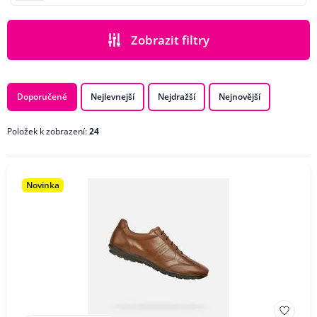
Zobrazit filtry
PODKATEGORIE
Doporučené
Nejlevnejší
Nejdražší
Nejnovější
Položek k zobrazení:
24
CENA
BARVA
Novinka
POHLAVÍ
ZNAČKA