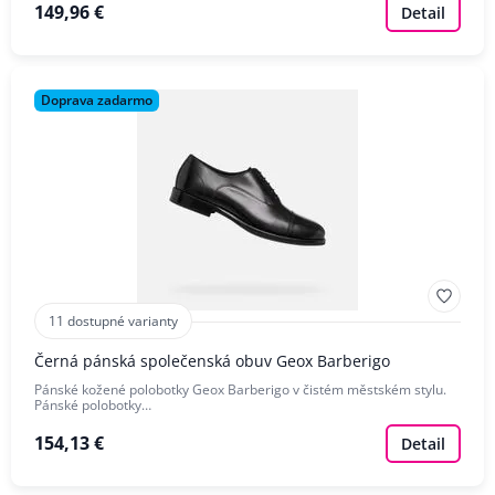
149,96 €
Detail
Doprava zadarmo
11 dostupné varianty
Černá pánská společenská obuv Geox Barberigo
Pánské kožené polobotky Geox Barberigo v čistém městském stylu.
Pánské polobotky…
154,13 €
Detail