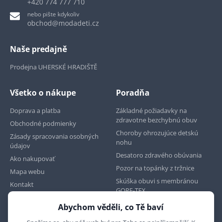
+420 774 777 710
nebo pište kdykoliv
obchod@modadeti.cz
Naše predajně
Prodejna UHERSKÉ HRADIŠTĚ
Všetko o nákupe
Poradňa
Doprava a platba
Základné požiadavky na
zdravotne bezchybnú obuv
Obchodné podmienky
Choroby ohrozujúce detskú
Zásady spracovania osobných
nohu
údajov
Desatoro zdravého obúvania
Ako nakupovať
Pozor na topánky z tržnice
Mapa webu
Skúška obuvi s membránou
Kontakt
GORE-TEX
Abychom věděli, co Tě baví
Najdete nás na