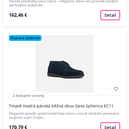
Pánské polobotky Geox Decio – elegance, která vás provede každým
obchodním jednáním…
162,46 €
Detail
Doprava zadarmo
2 dostupné varianty
Tmavě modrá pánská běžná obuv Geox Spherica EC11
Elegantní pánské společenské boty Geox v tmavě modrém provedení
zaujmou svým čistým…
170,79 €
Detail