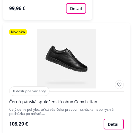
99,96 €
Detail
Novinka
6 dostupné varianty
Černá pánská společenská obuv Geox Leitan
Celý den v pohybu, ať už vás čeká pracovní schůzka nebo rychlá
pochůzka po městě.…
108,29 €
Detail