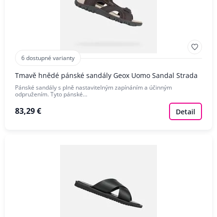
6 dostupné varianty
Tmavě hnědé pánské sandály Geox Uomo Sandal Strada
Pánské sandály s plně nastavitelným zapínáním a účinným
odpružením. Tyto pánské…
83,29 €
Detail