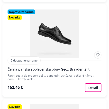
Doprava zadarmo
Novinka
9 dostupné varianty
Černá pánská společenská obuv Geox Brayden 2fit
Ranní cesta do práce v dešti, odpolední schůzka i večerní návrat
domů – každý krok…
162,46 €
Detail
Novinka