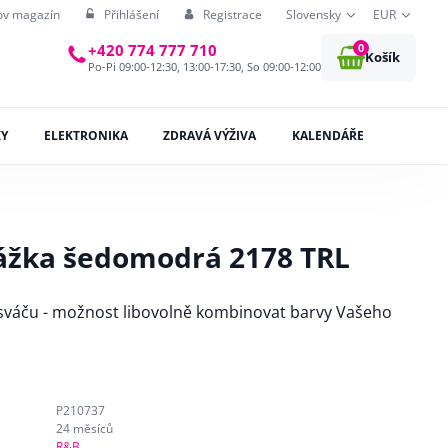
ov magazín
Přihlášení
Registrace
Slovensky
EUR
0
+420 774 777 710
Košík
Po-Pi 09:00-12:30, 13:00-17:30, So 09:00-12:00
KY
ELEKTRONIKA
ZDRAVÁ VÝŽIVA
KALENDÁŘE
pážka šedomodrá 2178 TRL
 sváču - možnost libovolně kombinovat barvy Vašeho
P210737
24 měsíců
R&B