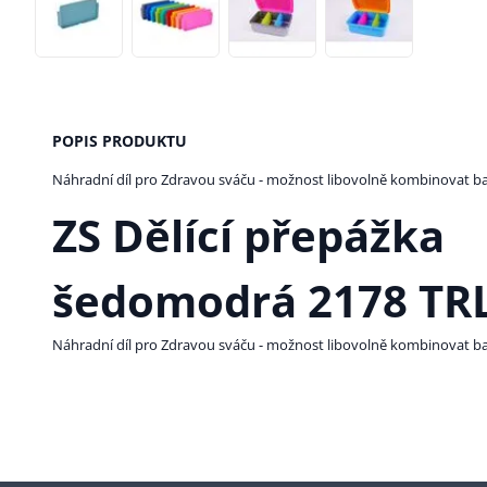
POPIS PRODUKTU
Náhradní díl pro Zdravou sváču - možnost libovolně kombinovat b
ZS Dělící přepážka
šedomodrá 2178 TR
Náhradní díl pro Zdravou sváču - možnost libovolně kombinovat b