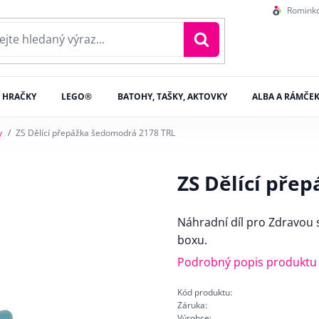
Romink
HRAČKY
LEGO®
BATOHY, TAŠKY, AKTOVKY
ALBA A RÁMČE
y
ZS Dělící přepážka šedomodrá 2178 TRL
ZS Dělící pře
Náhradní díl pro Zdravou
boxu.
Podrobný popis produktu
Kód produktu:
Záruka:
Výrobce: