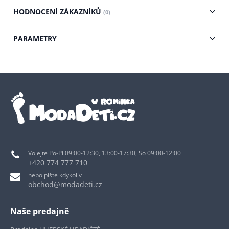
HODNOCENÍ ZÁKAZNÍKŮ
(0)
PARAMETRY
Volejte Po-Pi 09:00-12:30, 13:00-17:30, So 09:00-12:00
+420 774 777 710
nebo pište kdykoliv
obchod@modadeti.cz
Naše predajně