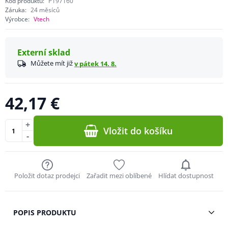
Kód produktu:
P197160
Záruka:
24 měsíců
Výrobce:
Vtech
Externí sklad
Můžete mít již
v pátek 14. 8.
42,17 €
+
Vložit do košíku
-
Položit dotaz prodejci
Zařadit mezi oblíbené
Hlídat dostupnost
POPIS PRODUKTU