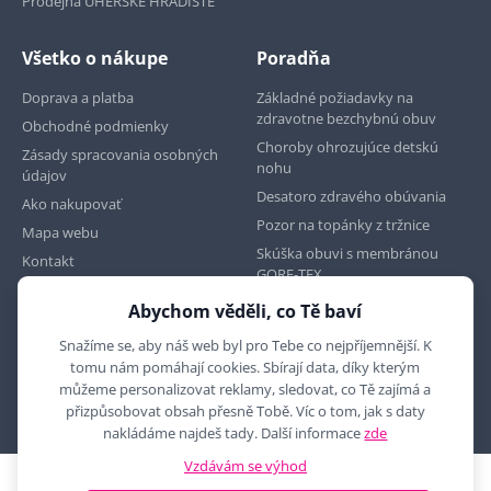
Prodejna UHERSKÉ HRADIŠTĚ
Všetko o nákupe
Poradňa
Doprava a platba
Základné požiadavky na
zdravotne bezchybnú obuv
Obchodné podmienky
Choroby ohrozujúce detskú
Zásady spracovania osobných
nohu
údajov
Desatoro zdravého obúvania
Ako nakupovať
Pozor na topánky z tržnice
Mapa webu
Skúška obuvi s membránou
Kontakt
GORE-TEX
Abychom věděli, co Tě baví
Najdete nás na
Snažíme se, aby náš web byl pro Tebe co nejpříjemnější. K
tomu nám pomáhají cookies. Sbírají data, díky kterým
můžeme personalizovat reklamy, sledovat, co Tě zajímá a
přizpůsobovat obsah přesně Tobě. Víc o tom, jak s daty
nakládáme najdeš tady. Další informace
zde
Vzdávám se výhod
2010 - 2026 © MYRON MAXX, s.r.o., všechna práva vyhrazena