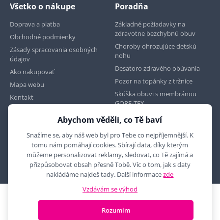
Všetko o nákupe
Poradňa
Doprava a platba
Základné požiadavky na
zdravotne bezchybnú obuv
Obchodné podmienky
Choroby ohrozujúce detskú
Zásady spracovania osobných
nohu
údajov
Desatoro zdravého obúvania
Ako nakupovať
Pozor na topánky z tržnice
Mapa webu
Skúška obuvi s membránou
Kontakt
GORE-TEX
Abychom věděli, co Tě baví
Najdete nás na
Snažíme se, aby náš web byl pro Tebe co nejpříjemnější. K
tomu nám pomáhají cookies. Sbírají data, díky kterým
můžeme personalizovat reklamy, sledovat, co Tě zajímá a
přizpůsobovat obsah přesně Tobě. Víc o tom, jak s daty
nakládáme najdeš tady. Další informace
zde
Vzdávám se výhod
2010 - 2026 © MYRON MAXX, s.r.o., všechna práva vyhrazena
Rozumím
E-shop vytvořila