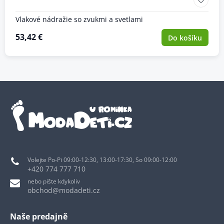
Vlakové nádražie so zvukmi a svetlami
53,42 €
Do košíku
Volejte Po-Pi 09:00-12:30, 13:00-17:30, So 09:00-12:00
+420 774 777 710
nebo pište kdykoliv
obchod@modadeti.cz
Naše predajně