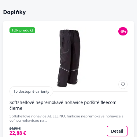
Doplňky
TOP produkt
-8%
15 dostupné varianty
Softshellové nepremokavé nohavice podšité fleecom
čierne
Softshellové nohavice ADELLiNO, funkčné nepremokavé nohavice s
voľnou nohavicou na…
24,96 €
Detail
22,88 €