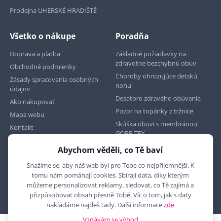
Prodejna UHERSKÉ HRADIŠTĚ
Všetko o nákupe
Poradňa
Doprava a platba
Základné požiadavky na
zdravotne bezchybnú obuv
Obchodné podmienky
Choroby ohrozujúce detskú
Zásady spracovania osobných
nohu
údajov
Desatoro zdravého obúvania
Ako nakupovať
Pozor na topánky z tržnice
Mapa webu
Skúška obuvi s membránou
Kontakt
GORE-TEX
Abychom věděli, co Tě baví
Najdete nás na
Snažíme se, aby náš web byl pro Tebe co nejpříjemnější. K
tomu nám pomáhají cookies. Sbírají data, díky kterým
můžeme personalizovat reklamy, sledovat, co Tě zajímá a
přizpůsobovat obsah přesně Tobě. Víc o tom, jak s daty
nakládáme najdeš tady. Další informace
zde
Vzdávám se výhod