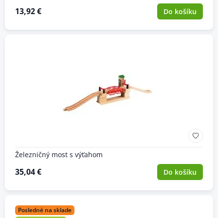
13,92 €
Do košíku
Železničný most s výťahom
35,04 €
Do košíku
Posledné na sklade