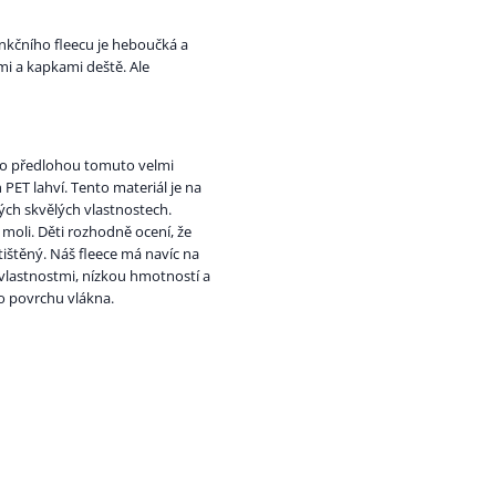
funkčního fleecu je heboučká a
mi a kapkami deště. Ale
ylo předlohou tomuto velmi
PET lahví. Tento materiál je na
vých skvělých vlastnostech.
moli. Děti rozhodně ocení, že
ištěný. Náš fleece má navíc na
 vlastnostmi, nízkou hmotností a
o povrchu vlákna.