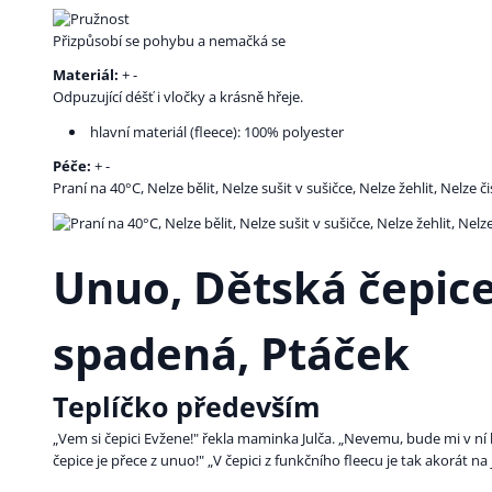
Přizpůsobí se pohybu a nemačká se
Materiál:
+ -
Odpuzující déšť i vločky a krásně hřeje.
hlavní materiál (fleece): 100% polyester
Péče:
+ -
Praní na 40°C, Nelze bělit, Nelze sušit v sušičce, Nelze žehlit, Nelze č
Unuo, Dětská čepice
spadená, Ptáček
Teplíčko především
„Vem si čepici Evžene!" řekla maminka Julča. „Nevemu, bude mi v ní h
čepice je přece z unuo!" „V čepici z funkčního fleecu je tak akorát na j