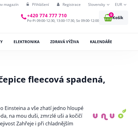
ov magazín
Přihlášení
Registrace
Slovensky
EUR
0
+420 774 777 710
Košík
Po-Pi 09:00-12:30, 13:00-17:30, So 09:00-12:00
KY
ELEKTRONIKA
ZDRAVÁ VÝŽIVA
KALENDÁŘE
čepice fleecová spadená,
 Einsteina a vše zhatí jedno hloupé
da, na mou duši, zmrzlé uši a kočičí
ejivost Zahřeje i při chladnějším