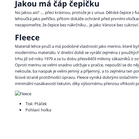
Jakou má čáp čepičku
No jakou asi? .... přeci krásnou, protože je z unua. Dětské čepice z 
lehoučká jako peříčko, přitom dokáže ochránit před prvními vločka
nezapomeňte, že čepice bez nákrčníku... je jako Vánoce bez cukroví.
Fleece
Materiál lehce pruží a má podobné vlastnosti jako merino, které b
modernímu materiálu. V dnešní době se vyrábí zejména z použitých 
trhu již od roku 1979 a za tu dobu přesvědčil miliony zákazníků o s
Oproti merinu se velmi snadno udržuje v pračce, nepouští se do něj 
nekouše, ba naopak je velmi jemný a příjemný, a to zejména ten pot
lícové straně protižmolící úpravu. Fleece vyniká dobrými izolačními
minimální nasákavostí tekutin, díky výbornému přenosu vlhkosti p
Tisk: Ptáček
Pohlaví: holka