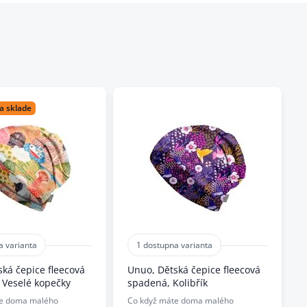
a sklade
a varianta
1 dostupna varianta
ká čepice fleecová
Unuo, Dětská čepice fleecová
 Veselé kopečky
spadená, Kolibřík
te doma malého
Co když máte doma malého