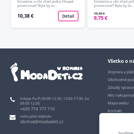
Einsteina a vše zhatí jedno hloupé
Einsteina a vše zhatí je
promrznutí? Byla by to…
promrznutí? Byla by to…
10,38 €
10,38 €
Detail
9,75 €
Všetko o 
Doprava a pla
Obchodné po
Zásady spraco
Ako nakupova
Volejte Po-Pi 09:00-12:30, 13:00-17:30, So
Mapa webu
09:00-12:00
+420 774 777 710
Kontakt
nebo pište kdykoliv
obchod@modadeti.cz
Snažíme 