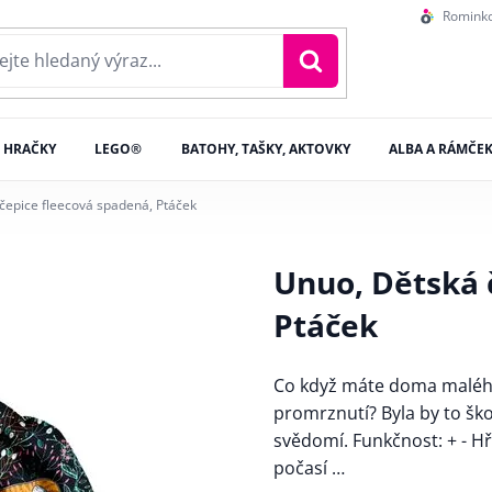
Romink
HRAČKY
LEGO®
BATOHY, TAŠKY, AKTOVKY
ALBA A RÁMČE
čepice fleecová spadená, Ptáček
Unuo, Dětská 
Ptáček
Co když máte doma malého
promrznutí? Byla by to ško
svědomí. Funkčnost: + - Hř
počasí …