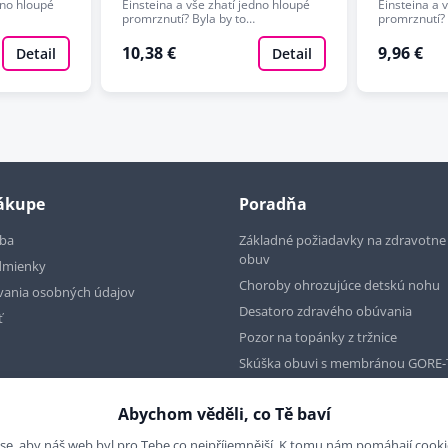
dno hloupé
Einsteina a vše zhatí jedno hloupé
Einsteina a 
promrznutí? Byla by to…
promrznutí? 
10,38 €
9,96 €
Detail
Detail
nákupe
Poradňa
tba
Základné požiadavky na zdravotn
obuv
dmienky
Choroby ohrozujúce detskú nohu
vania osobných údajov
Desatoro zdravého obúvania
ť
Pozor na topánky z tržnice
Skúška obuvi s membránou GORE-
Abychom věděli, co Tě baví
se, aby náš web byl pro Tebe co nejpříjemnější. K tomu nám pomáhají cookies