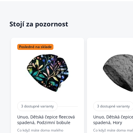
Stojí za pozornost
Posledné na sklade
3 dostupné varianty
3 dostupné varianty
Unuo, Dětská čepice fleecová
Unuo, Dětská čepice
spadená, Podzimní bobule
spadená, Hory
Co když máte doma malého
Co když máte doma ma