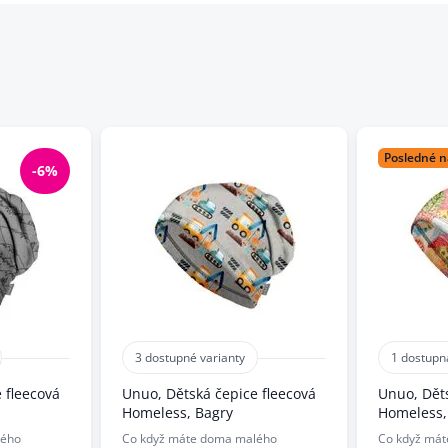
Posledné n
-6%
3 dostupné varianty
1 dostupn
 fleecová
Unuo, Dětská čepice fleecová
Unuo, Děts
Homeless, Bagry
Homeless,
lého
Co když máte doma malého
Co když má