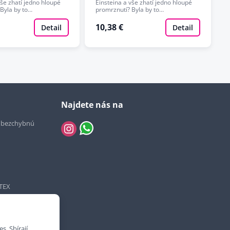
vše zhatí jedno hloupé
Einsteina a vše zhatí jedno hloupé
Byla by to…
promrznutí? Byla by to…
10,38 €
Detail
Detail
Najdete nás na
e bezchybnú
TEX
. Sbírají