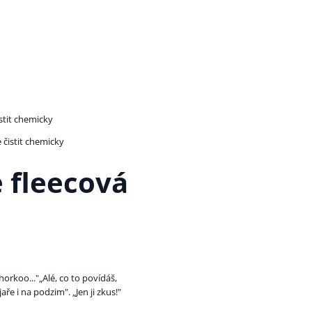
istit chemicky
 fleecová
orkoo..."„Alé, co to povídáš,
aře i na podzim". „Jen ji zkus!"