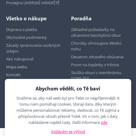
Prodejna UHERSKÉ HRADIŠTĚ
Všetko o nákupe
Poradňa
Doprava a platba
Základné požiadavky na
zdravotne bezchybnú obuv
Obchodné podmienky
Choroby ohrozujúce detskú
Zásady spracovania osobných
nohu
údajov
Desatoro zdravého obúvania
Ako nakupovať
Pozor na topánky z tržnice
Mapa webu
Skúška obuvi s membránou
Kontakt
GORE-TEX
Abychom věděli, co Tě baví
Najdete nás na
Snažíme se, aby náš web byl pro Tebe co nejpříjemnější. K
tomu nám pomáhají cookies. Sbírají data, díky kterým
můžeme personalizovat reklamy, sledovat, co Tě zajímá a
přizpůsobovat obsah přesně Tobě. Víc o tom, jak s daty
nakládáme najdeš tady. Další informace
zde
Vzdávám se výhod
2010 - 2026 © MYRON MAXX, s.r.o., všechna práva vyhrazena