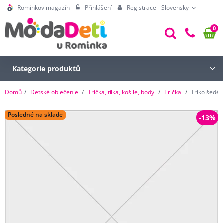
Rominkov magazín
Přihlášení
Registrace
Slovensky
0
Kategorie produktů
Domů
Detské oblečenie
Trička, tílka, košile, body
Trička
Triko šedé
Posledné na sklade
-13%