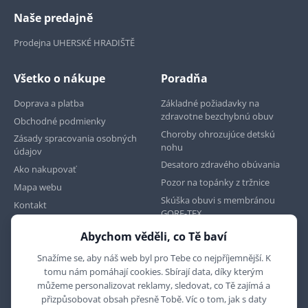
Naše predajně
Prodejna UHERSKÉ HRADIŠTĚ
Všetko o nákupe
Poradňa
Doprava a platba
Základné požiadavky na
zdravotne bezchybnú obuv
Obchodné podmienky
Choroby ohrozujúce detskú
Zásady spracovania osobných
nohu
údajov
Desatoro zdravého obúvania
Ako nakupovať
Pozor na topánky z tržnice
Mapa webu
Skúška obuvi s membránou
Kontakt
GORE-TEX
Abychom věděli, co Tě baví
Najdete nás na
Snažíme se, aby náš web byl pro Tebe co nejpříjemnější. K
tomu nám pomáhají cookies. Sbírají data, díky kterým
můžeme personalizovat reklamy, sledovat, co Tě zajímá a
přizpůsobovat obsah přesně Tobě. Víc o tom, jak s daty