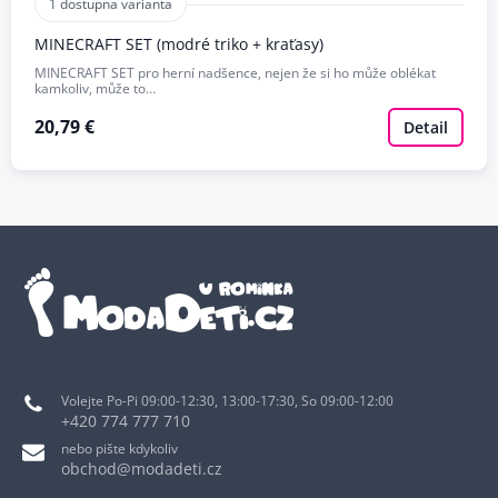
1 dostupna varianta
MINECRAFT SET (modré triko + kraťasy)
MINECRAFT SET pro herní nadšence, nejen že si ho může oblékat
kamkoliv, může to…
20,79 €
Detail
Volejte Po-Pi 09:00-12:30, 13:00-17:30, So 09:00-12:00
+420 774 777 710
nebo pište kdykoliv
obchod@modadeti.cz