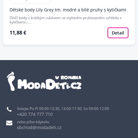
Dětské body Lily Grey tm. modré a bílé pruhy s kytičkami
Dívčí body s krátkým rukávem ve stylovém pruhovaném vzhledu s
kytičkami...…
11,88 €
Detail
Volejte Po-Pi 09:00-12:30, 13:00-17:30, So 09:00-12:00
+420 774 777 710
nebo pište kdykoliv
obchod@modadeti.cz