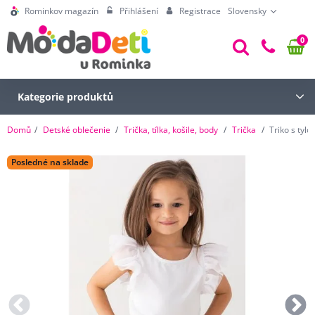
Rominkov magazín
Přihlášení
Registrace
Slovensky
0
Kategorie produktů
Domů
Detské oblečenie
Trička, tílka, košile, body
Trička
Triko s tyl
Posledné na sklade