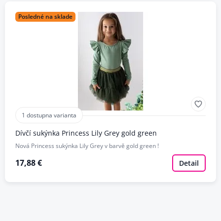
Posledné na sklade
1 dostupna varianta
Dívčí sukýnka Princess Lily Grey gold green
Nová Princess sukýnka Lily Grey v barvě gold green !
17,88 €
Detail