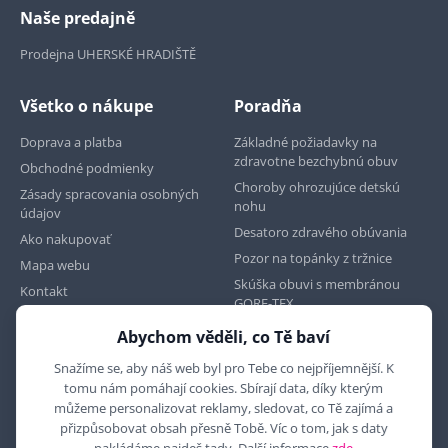
Naše predajně
Prodejna UHERSKÉ HRADIŠTĚ
Všetko o nákupe
Poradňa
Doprava a platba
Základné požiadavky na
zdravotne bezchybnú obuv
Obchodné podmienky
Choroby ohrozujúce detskú
Zásady spracovania osobných
nohu
údajov
Desatoro zdravého obúvania
Ako nakupovať
Pozor na topánky z tržnice
Mapa webu
Skúška obuvi s membránou
Kontakt
GORE-TEX
Abychom věděli, co Tě baví
Najdete nás na
Snažíme se, aby náš web byl pro Tebe co nejpříjemnější. K
tomu nám pomáhají cookies. Sbírají data, díky kterým
můžeme personalizovat reklamy, sledovat, co Tě zajímá a
přizpůsobovat obsah přesně Tobě. Víc o tom, jak s daty