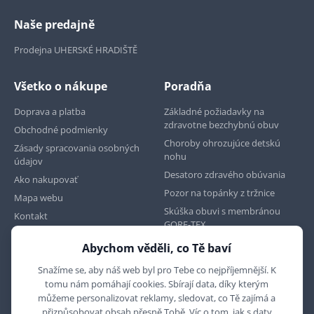
Naše predajně
Prodejna UHERSKÉ HRADIŠTĚ
Všetko o nákupe
Poradňa
Doprava a platba
Základné požiadavky na
zdravotne bezchybnú obuv
Obchodné podmienky
Choroby ohrozujúce detskú
Zásady spracovania osobných
nohu
údajov
Desatoro zdravého obúvania
Ako nakupovať
Pozor na topánky z tržnice
Mapa webu
Skúška obuvi s membránou
Kontakt
GORE-TEX
Abychom věděli, co Tě baví
Najdete nás na
Snažíme se, aby náš web byl pro Tebe co nejpříjemnější. K
tomu nám pomáhají cookies. Sbírají data, díky kterým
můžeme personalizovat reklamy, sledovat, co Tě zajímá a
přizpůsobovat obsah přesně Tobě. Víc o tom, jak s daty