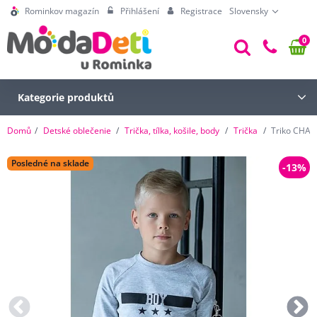
Rominkov magazín
Přihlášení
Registrace
Slovensky
0
Kategorie produktů
Domů
Detské oblečenie
Trička, tílka, košile, body
Trička
Triko CHAL
Posledné na sklade
-13%