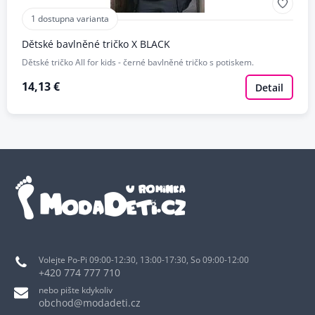
1 dostupna varianta
Dětské bavlněné tričko X BLACK
Dětské tričko All for kids - černé bavlněné tričko s potiskem.
14,13 €
Detail
Volejte Po-Pi 09:00-12:30, 13:00-17:30, So 09:00-12:00
+420 774 777 710
nebo pište kdykoliv
obchod@modadeti.cz