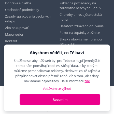
Doprava a platba
Základné požiadavky na
zdravotne bezchybnú obuv
Obchodné podmienky
Choroby ohrozujúce detskú
Zásady spracovania osobných
nohu
údajov
Desatoro zdravého obúvania
Ako nakupovať
Pozor na topánky z tržnice
Mapa webu
Skúška obuvi s membránou
Kontakt
GORE-TEX
Abychom věděli, co Tě baví
Najdete nás na
Snažíme se, aby náš web byl pro Tebe co nejpříjemnější. K
tomu nám pomáhají cookies. Sbírají data, díky kterým
můžeme personalizovat reklamy, sledovat, co Tě zajímá a
přizpůsobovat obsah přesně Tobě. Víc o tom, jak s daty
nakládáme najdeš tady. Další informace
zde
Vzdávám se výhod
2010 - 2026 © MYRON MAXX, s.r.o., všechna práva vyhrazena
Rozumím
E-shop vytvořila