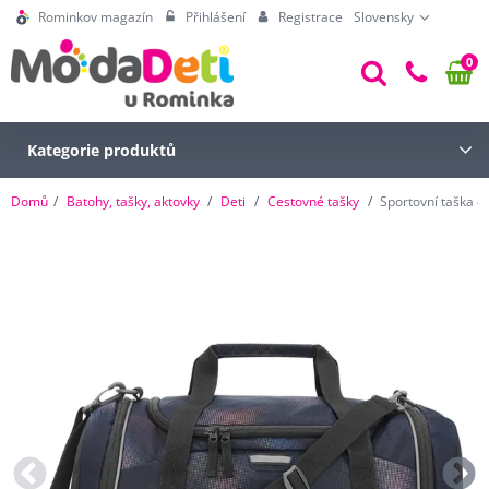
Rominkov magazín
Přihlášení
Registrace
Slovensky
0
Kategorie produktů
Domů
Batohy, tašky, aktovky
Deti
Cestovné tašky
Sportovní taška c