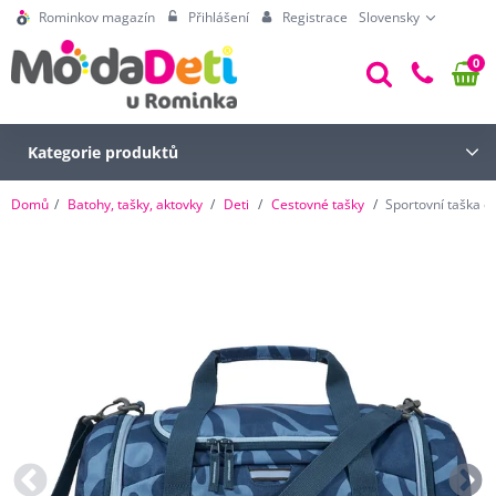
Rominkov magazín
Přihlášení
Registrace
Slovensky
0
Kategorie produktů
Domů
Batohy, tašky, aktovky
Deti
Cestovné tašky
Sportovní taška 