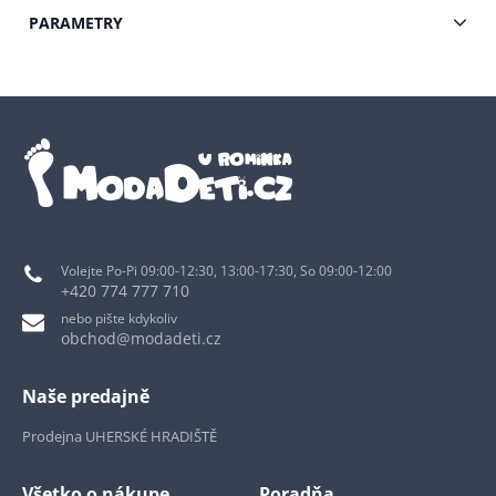
PARAMETRY
Volejte Po-Pi 09:00-12:30, 13:00-17:30, So 09:00-12:00
+420 774 777 710
nebo pište kdykoliv
obchod@modadeti.cz
Naše predajně
Prodejna UHERSKÉ HRADIŠTĚ
Všetko o nákupe
Poradňa