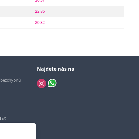
26.37
22.86
20.32
Najdete nás na
e bezchybnú
TEX