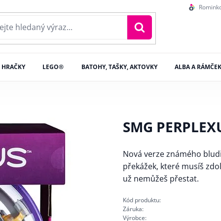
Romink
HRAČKY
LEGO®
BATOHY, TAŠKY, AKTOVKY
ALBA A RÁMČE
SMG PERPLEXU
Nová verze známého bludi
překážek, které musíš zdol
už nemůžeš přestat.
Kód produktu:
Záruka:
Výrobce: