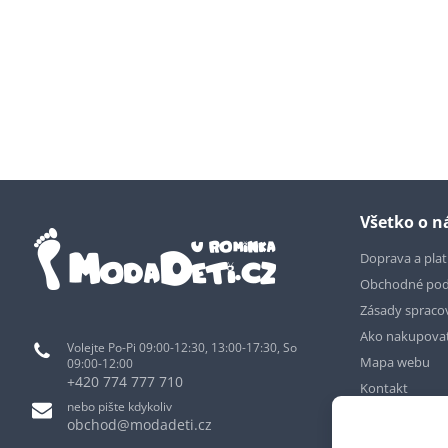
Všetko o 
Doprava a pla
Obchodné po
Zásady spraco
Ako nakupova
Volejte Po-Pi 09:00-12:30, 13:00-17:30, So
Mapa webu
09:00-12:00
+420 774 777 710
Kontakt
nebo pište kdykoliv
obchod@modadeti.cz