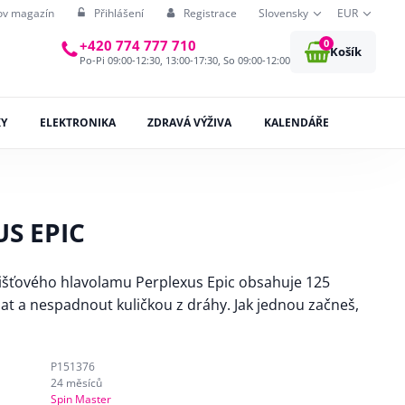
ov magazín
Přihlášení
Registrace
Slovensky
EUR
0
+420 774 777 710
Košík
Po-Pi 09:00-12:30, 13:00-17:30, So 09:00-12:00
KY
ELEKTRONIKA
ZDRAVÁ VÝŽIVA
KALENDÁŘE
S EPIC
šťového hlavolamu Perplexus Epic obsahuje 125
at a nespadnout kuličkou z dráhy. Jak jednou začneš,
P151376
24 měsíců
Spin Master