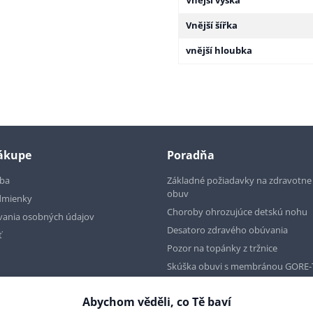
Vnější výška
Vnější šířka
vnější hloubka
nákupe
Poradňa
tba
Základné požiadavky na zdravotn
obuv
dmienky
Choroby ohrozujúce detskú nohu
vania osobných údajov
Desatoro zdravého obúvania
ť
Pozor na topánky z tržnice
Skúška obuvi s membránou GORE-
Abychom věděli, co Tě baví