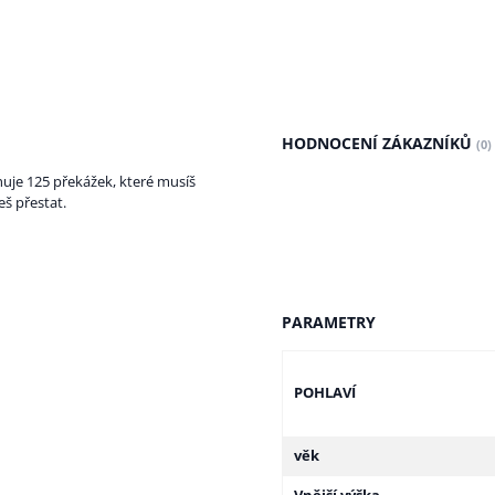
HODNOCENÍ ZÁKAZNÍKŮ
(0)
je 125 překážek, které musíš
š přestat.
PARAMETRY
POHLAVÍ
věk