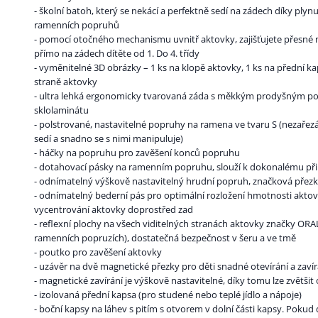
- školní batoh, který se nekácí a perfektně sedí na zádech díky p
ramenních popruhů
- pomocí otočného mechanismu uvnitř aktovky, zajišťujete přesné
přímo na zádech dítěte od 1. Do 4. třídy
- vyměnitelné 3D obrázky – 1 ks na klopě aktovky, 1 ks na přední 
straně aktovky
- ultra lehká ergonomicky tvarovaná záda s měkkým prodyšným po
sklolaminátu
- polstrované, nastavitelné popruhy na ramena ve tvaru S (nezařez
sedí a snadno se s nimi manipuluje)
- háčky na popruhu pro zavěšení konců popruhu
- dotahovací pásky na ramenním popruhu, slouží k dokonalému při
- odnímatelný výškově nastavitelný hrudní popruh, značková přez
- odnímatelný bederní pás pro optimální rozložení hmotnosti akto
vycentrování aktovky doprostřed zad
- reflexní plochy na všech viditelných stranách aktovky značky ORA
ramenních popruzích), dostatečná bezpečnost v šeru a ve tmě
- poutko pro zavěšení aktovky
- uzávěr na dvě magnetické přezky pro děti snadné otevírání a zaví
- magnetické zavírání je výškově nastavitelné, díky tomu lze zvětši
- izolovaná přední kapsa (pro studené nebo teplé jídlo a nápoje)
- boční kapsy na láhev s pitím s otvorem v dolní části kapsy. Pokud