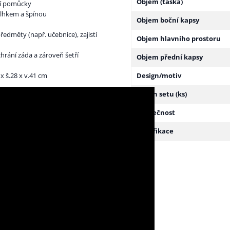
Objem (taška)
ní pomůcky
 vlhkem a špínou
Objem boční kapsy
předměty (např. učebnice), zajistí
Objem hlavního prostoru
chrání záda a zároveň šetří
Objem přední kapsy
 x š.28 x v.41 cm
Design/motiv
Obsah setu (ks)
Bezpečnost
Certifikace