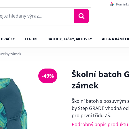
Romink
HRAČKY
LEGO®
BATOHY, TAŠKY, AKTOVKY
ALBA A RÁMČE
ouzelný zámek
Školní batoh 
-49%
zámek
Školní batoh s posuvným
by Step GRADE vhodná od 1.
pro první třídu ZŠ.
Podrobný popis produktu