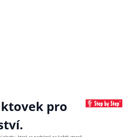
aktovek pro
tví.