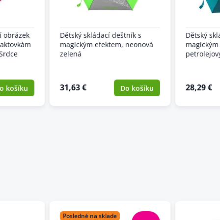
í obrázek
Dětský skládací deštník s
Dětský skl
 aktovkám
magickým efektem, neonová
magickým 
 Srdce
zelená
petrolejov
31,63 €
28,29 €
o košíku
Do košíku
Posledné na sklade