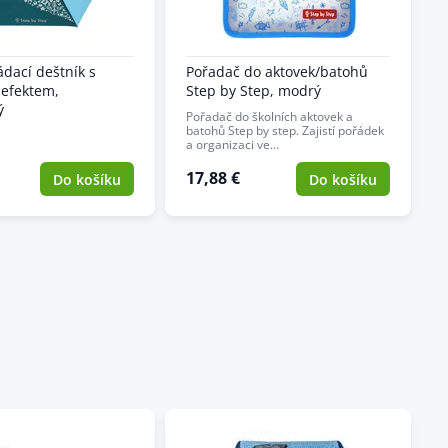
ádací deštník s
Pořadač do aktovek/batohů
efektem,
Step by Step, modrý
ý
Pořadač do školních aktovek a
batohů Step by step. Zajistí pořádek
a organizaci ve…
17,88 €
Do košíku
Do košíku