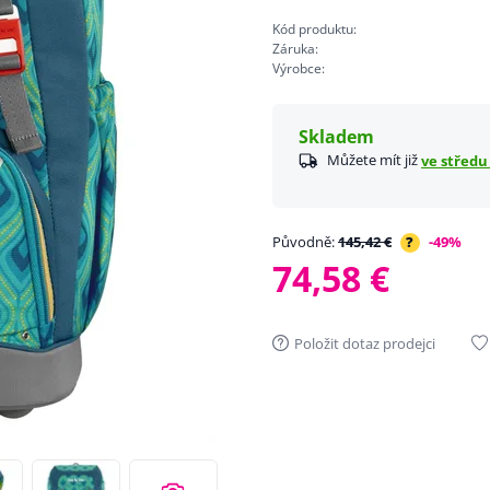
Kód produktu:
Záruka:
Výrobce:
Skladem
Můžete mít již
ve středu 
Původně:
145,42 €
?
-49%
74,58 €
Položit dotaz prodejci