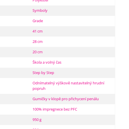
Polyester
Symboly
Grade
41 cm
28 cm
20 cm
Škola a volný čas
Step by Step
Odnímatelný výškově nastavitelný hrudní
popruh
Gumičky v klopě pro přichycení penálu
100% impregnece bez PFC
950 g