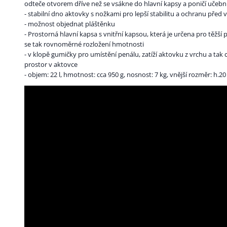
odteče otvorem dříve než se vsákne do hlavní kapsy a poničí učeb
- stabilní dno aktovky s nožkami pro lepší stabilitu a ochranu před
- možnost objednat pláštěnku
- Prostorná hlavní kapsa s vnitřní kapsou, která je určena pro těžší 
se tak rovnoměrné rozložení hmotnosti
- v klopě gumičky pro umístění penálu, zatíží aktovku z vrchu a tak 
prostor v aktovce
- objem: 22 l, hmotnost: cca 950 g, nosnost: 7 kg, vnější rozměr: h.20