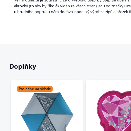
Velmi důležité je zdůraznit, že u výrobků Step by Step se dbá na n
aktovky (to aby byl školák viděn ze všech stran) jsou od značky Or
u hrudního popruhu nám dodává japonský výrobce zipů a přezek fir
Doplňky
Posledné na sklade