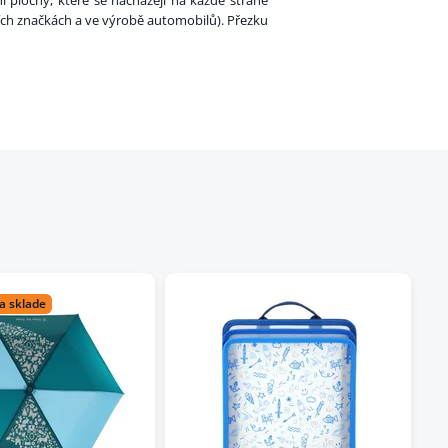
ní plochy, které se nacházejí na každé straně
ních značkách a ve výrobě automobilů). Přezku
a sklade