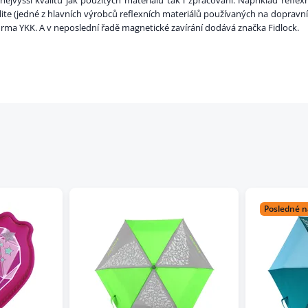
ejvyšší kvalitu jak použitých materiálů tak i zpracování. Například reflex
alite (jedné z hlavních výrobců reflexních materiálů používaných na doprav
ma YKK. A v neposlední řadě magnetické zavírání dodává značka Fidlock.
Posledné n