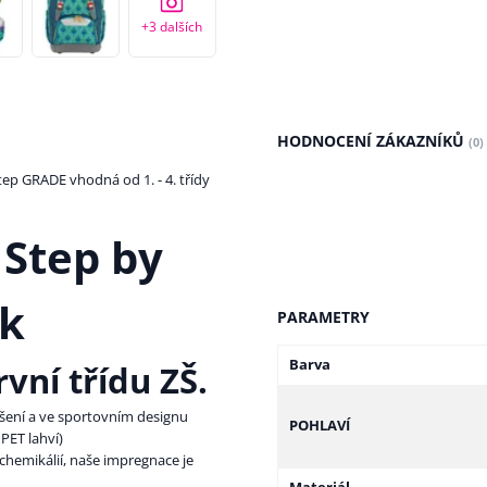
+3
dalších
HODNOCENÍ ZÁKAZNÍKŮ
(0)
p GRADE vhodná od 1. - 4. třídy
 Step by
ek
PARAMETRY
Barva
vní třídu ZŠ.
nošení a ve sportovním designu
POHLAVÍ
PET lahví)
hemikálií, naše impregnace je