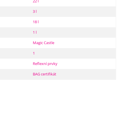
22 l
3 l
18 l
1 l
Magic Castle
1
Reflexní prvky
BAG certifikát