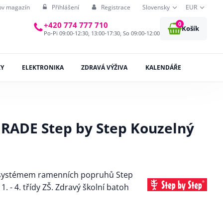
ov magazín
Přihlášení
Registrace
Slovensky
EUR
0
+420 774 777 710
Košík
Po-Pi 09:00-12:30, 13:00-17:30, So 09:00-12:00
KY
ELEKTRONIKA
ZDRAVÁ VÝŽIVA
KALENDÁŘE
GRADE Step by Step Kouzelný
 systémem ramenních popruhů Step
 - 4. třídy ZŠ. Zdravý školní batoh