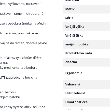
Materiál
lynulému výškovému nastavení
Motiv
 nastavení ramenních popruhů
Série
kapse a ozdobná šňůrka na přední
Vnější výška
lstrováním, konstrukce ze
Vnější šířka
ávají se do ramen, dobře a pevně
vnější hloubka
Produktová řada
lnutí aktovky k zádům dítěte
Značka
ka YKK
vky mezi ramena a bedra a
Ergonomie
LITE (zepředu, na bocích a
Vybavení
rání batohu
Udržitelnost
t objem batohu
Hmotnost cca
 do kapsy vyteče lahev, tekutina