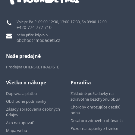
Volejte Po-Pi 09:00-12:30, 13:00-17:30, So 09:00-12:00
+420 774 777 710
nebo pište kdykoliv
obchod@modadeti.cz
Naše predajně
Prodejna UHERSKÉ HRADIŠTĚ
Všetko o nákupe
Poradňa
Doprava a platba
Základné požiadavky na
zdravotne bezchybnú obuv
Obchodné podmienky
Choroby ohrozujúce detskú
Zásady spracovania osobných
nohu
údajov
Desatoro zdravého obúvania
Ako nakupovať
Pozor na topánky z tržnice
Mapa webu