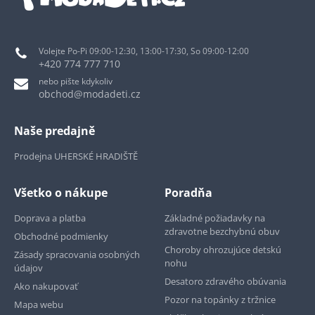
Volejte Po-Pi 09:00-12:30, 13:00-17:30, So 09:00-12:00
+420 774 777 710
nebo pište kdykoliv
obchod@modadeti.cz
Naše predajně
Prodejna UHERSKÉ HRADIŠTĚ
Všetko o nákupe
Poradňa
Doprava a platba
Základné požiadavky na
zdravotne bezchybnú obuv
Obchodné podmienky
Choroby ohrozujúce detskú
Zásady spracovania osobných
nohu
údajov
Desatoro zdravého obúvania
Ako nakupovať
Pozor na topánky z tržnice
Mapa webu