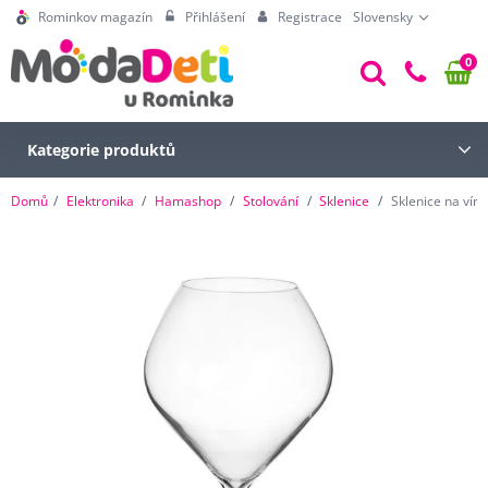
Rominkov magazín
Přihlášení
Registrace
Slovensky
0
Kategorie produktů
Domů
Elektronika
Hamashop
Stolování
Sklenice
Sklenice na víno