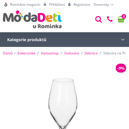
Rominkov magazín
Přihlášení
Registrace
Slovensky
0
Kategorie produktů
Domů
Elektronika
Hamashop
Stolování
Sklenice
Sklenice na Pro
-9%