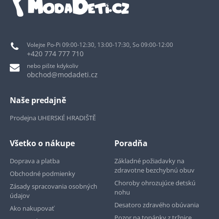
Volejte Po-Pi 09:00-12:30, 13:00-17:30, So 09:00-12:00
+420 774 777 710
nebo pište kdykoliv
obchod@modadeti.cz
Naše predajně
Prodejna UHERSKÉ HRADIŠTĚ
Všetko o nákupe
Poradňa
Doprava a platba
Základné požiadavky na
zdravotne bezchybnú obuv
Obchodné podmienky
Choroby ohrozujúce detskú
Zásady spracovania osobných
nohu
údajov
Desatoro zdravého obúvania
Ako nakupovať
Pozor na topánky z tržnice