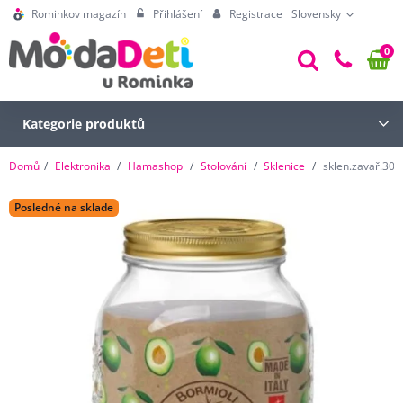
Rominkov magazín
Přihlášení
Registrace
Slovensky
0
Kategorie produktů
Domů
Elektronika
Hamashop
Stolování
Sklenice
sklen.zavař.30
Posledné na sklade