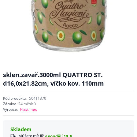
sklen.zavař.3000ml QUATTRO ST.
d16,0x21.82cm, víčko kov. 110mm
Kód produktu:
50411370
Záruka:
24 měsíců
Výrobce:
Plastimex
Skladem
Můžete mít již
v pondělí 10. 8.