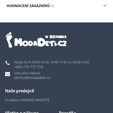
HODNOCENÍ ZÁKAZNÍKŮ
(0)
Volejte Po-Pi 09:00-12:30, 13:00-17:30, So 09:00-12:00
+420 774 777 710
nebo pište kdykoliv
obchod@modadeti.cz
Naše predajně
Prodejna UHERSKÉ HRADIŠTĚ
Všetko o nákupe
Poradňa