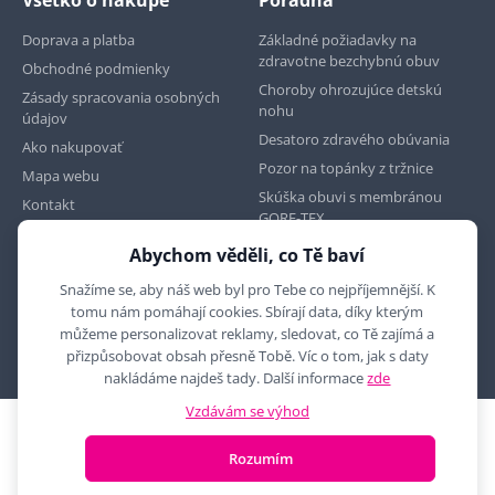
Doprava a platba
Základné požiadavky na
zdravotne bezchybnú obuv
Obchodné podmienky
Choroby ohrozujúce detskú
Zásady spracovania osobných
nohu
údajov
Desatoro zdravého obúvania
Ako nakupovať
Pozor na topánky z tržnice
Mapa webu
Skúška obuvi s membránou
Kontakt
GORE-TEX
Abychom věděli, co Tě baví
Najdete nás na
Snažíme se, aby náš web byl pro Tebe co nejpříjemnější. K
tomu nám pomáhají cookies. Sbírají data, díky kterým
můžeme personalizovat reklamy, sledovat, co Tě zajímá a
přizpůsobovat obsah přesně Tobě. Víc o tom, jak s daty
nakládáme najdeš tady. Další informace
zde
Vzdávám se výhod
2010 - 2026 © MYRON MAXX, s.r.o., všechna práva vyhrazena
Rozumím
E-shop vytvořila