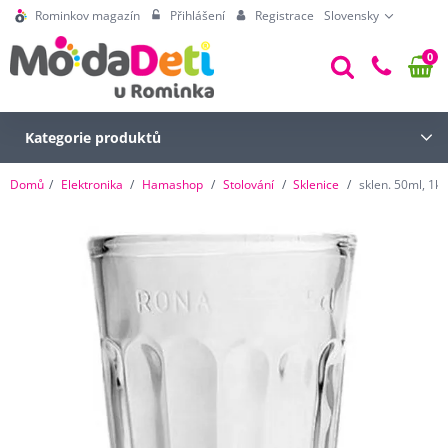
Rominkov magazín
Přihlášení
Registrace
Slovensky
0
Kategorie produktů
Domů
Elektronika
Hamashop
Stolování
Sklenice
sklen. 50ml, 1ks