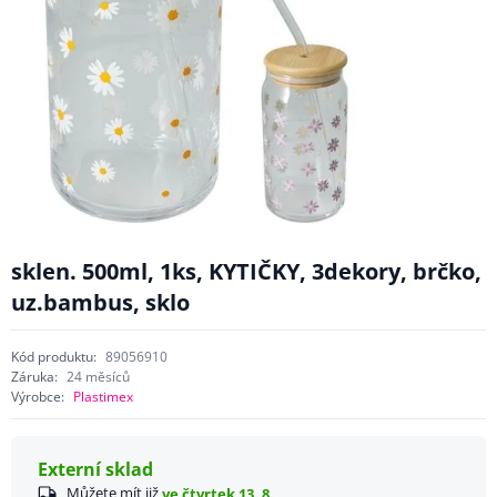
sklen. 500ml, 1ks, KYTIČKY, 3dekory, brčko,
uz.bambus, sklo
Kód produktu:
89056910
Záruka:
24 měsíců
Výrobce:
Plastimex
Externí sklad
Můžete mít již
ve čtvrtek 13. 8.