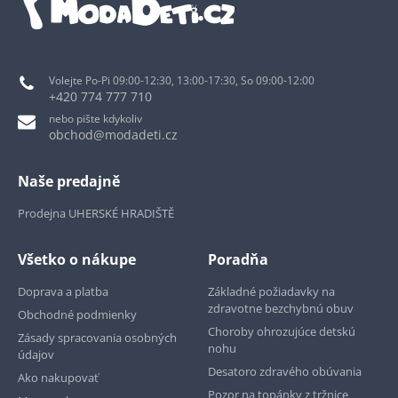
Volejte Po-Pi 09:00-12:30, 13:00-17:30, So 09:00-12:00
+420 774 777 710
nebo pište kdykoliv
obchod@modadeti.cz
Naše predajně
Prodejna UHERSKÉ HRADIŠTĚ
Všetko o nákupe
Poradňa
Doprava a platba
Základné požiadavky na
zdravotne bezchybnú obuv
Obchodné podmienky
Choroby ohrozujúce detskú
Zásady spracovania osobných
nohu
údajov
Desatoro zdravého obúvania
Ako nakupovať
Pozor na topánky z tržnice