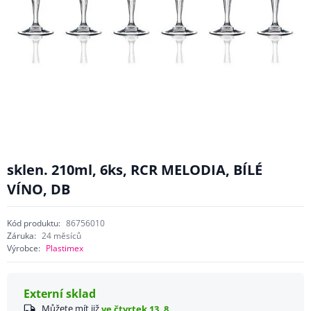
sklen. 210ml, 6ks, RCR MELODIA, BÍLÉ
VÍNO, DB
Kód produktu:
86756010
Záruka:
24 měsíců
Výrobce:
Plastimex
Externí sklad
Můžete mít již
ve čtvrtek 13. 8.