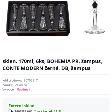
sklen. 170ml, 6ks, BOHEMIA PR. šampus,
CONTE MODERN černá, DB, šampus
Kód produktu:
86702817
Záruka:
24 měsíců
Výrobce:
Plastimex
Externí sklad
Můžete mít již
ve čtvrtek 13. 8.