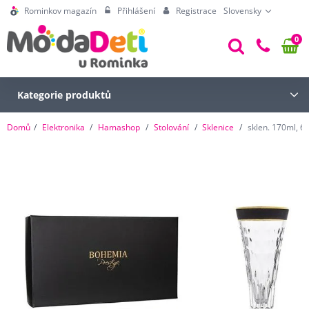
Rominkov magazín
Přihlášení
Registrace
Slovensky
0
Kategorie produktů
Domů
Elektronika
Hamashop
Stolování
Sklenice
sklen. 170ml, 