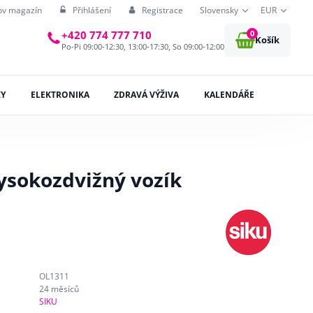
ov magazín
Přihlášení
Registrace
Slovensky
EUR
0
+420 774 777 710
Košík
Po-Pi 09:00-12:30, 13:00-17:30, So 09:00-12:00
KY
ELEKTRONIKA
ZDRAVÁ VÝŽIVA
KALENDÁŘE
Vysokozdvižný vozík
OL1311
24 měsíců
SIKU