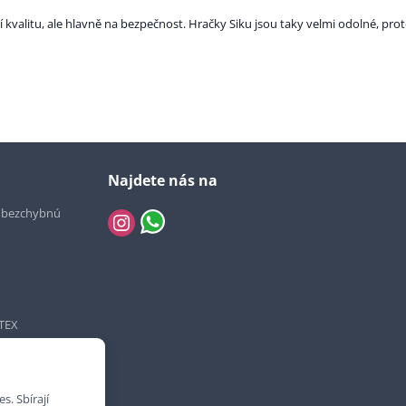
alitu, ale hlavně na bezpečnost. Hračky Siku jsou taky velmi odolné, proto
Najdete nás na
e bezchybnú
TEX
. Sbírají