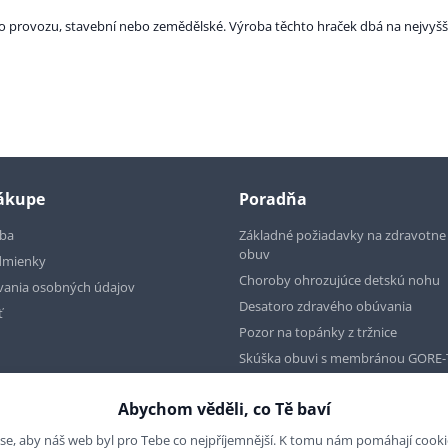
rovozu, stavební nebo zemědělské. Výroba těchto hraček dbá na nejvyšší kv
nákupe
Poradňa
tba
Základné požiadavky na zdravotn
obuv
dmienky
Choroby ohrozujúce detskú nohu
vania osobných údajov
Desatoro zdravého obúvania
ť
Pozor na topánky z tržnice
Skúška obuvi s membránou GORE-
Abychom věděli, co Tě baví
se, aby náš web byl pro Tebe co nejpříjemnější. K tomu nám pomáhají cookies