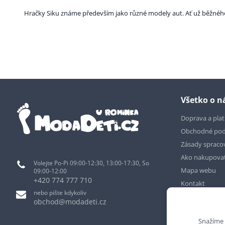
Hračky Siku známe především jako různé modely aut. Ať už běžného p
Všetko o 
Doprava a pla
Obchodné po
Zásady spraco
Ako nakupova
Volejte Po-Pi 09:00-12:30, 13:00-17:30, So
Mapa webu
09:00-12:00
+420 774 777 710
Kontakt
nebo pište kdykoliv
obchod@modadeti.cz
Snažíme 