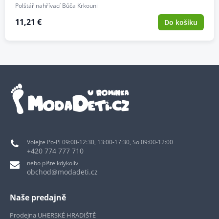
Polštář nahřívací Bůča Krkouni
11,21 €
Do košíku
Volejte Po-Pi 09:00-12:30, 13:00-17:30, So 09:00-12:00
+420 774 777 710
nebo pište kdykoliv
obchod@modadeti.cz
Naše predajně
Prodejna UHERSKÉ HRADIŠTĚ