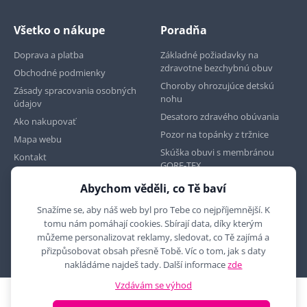
Všetko o nákupe
Poradňa
Doprava a platba
Základné požiadavky na
zdravotne bezchybnú obuv
Obchodné podmienky
Choroby ohrozujúce detskú
Zásady spracovania osobných
nohu
údajov
Desatoro zdravého obúvania
Ako nakupovať
Pozor na topánky z tržnice
Mapa webu
Skúška obuvi s membránou
Kontakt
GORE-TEX
Abychom věděli, co Tě baví
Najdete nás na
Snažíme se, aby náš web byl pro Tebe co nejpříjemnější. K
tomu nám pomáhají cookies. Sbírají data, díky kterým
můžeme personalizovat reklamy, sledovat, co Tě zajímá a
přizpůsobovat obsah přesně Tobě. Víc o tom, jak s daty
nakládáme najdeš tady. Další informace
zde
Vzdávám se výhod
2010 - 2026 © MYRON MAXX, s.r.o., všechna práva vyhrazena