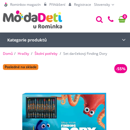
Rominkov magazín
Přihlášení
Registrace
Slovensky
0
Kategorie produktů
Domů
Hračky
Školní potřeby
Set darčekový Finding Dory
Posledné na sklade
-55%