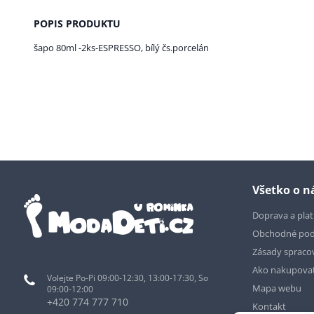
POPIS PRODUKTU
šapo 80ml -2ks-ESPRESSO, bílý čs.porcelán
Všetko o 
Doprava a pla
Obchodné po
Zásady spraco
Ako nakupova
Volejte Po-Pi 09:00-12:30, 13:00-17:30, So
Mapa webu
09:00-12:00
+420 774 777 710
Kontakt