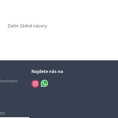
Zatím žádné názory
Najdete nás na
e bezchybnú
TEX