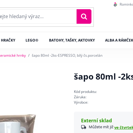
Romink
HRAČKY
LEGO®
BATOHY, TAŠKY, AKTOVKY
ALBA A RÁMČE
keramické hrnky
šapo 80ml -2ks-ESPRESSO, bílý čs.porcelán
šapo 80ml -2ks
Kód produktu:
Záruka:
Výrobce:
Externí sklad
Můžete mít již
ve čtvrtek