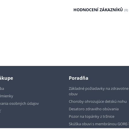
HODNOCENÍ ZÁKAZNÍKŮ
(0)
nákupe
Poradňa
tba
Základné požiadavky na zdravotn
obuv
dmienky
Choroby ohrozujúce detskú nohu
vania osobných údajov
Desatoro zdravého obúvania
ť
Pozor na topánky z tržnice
Skúška obuvi s membránou GORE-