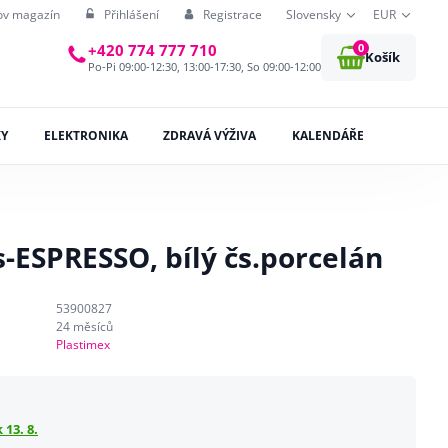
ov magazín
Přihlášení
Registrace
Slovensky
EUR
0
+420 774 777 710
Košík
Po-Pi 09:00-12:30, 13:00-17:30, So 09:00-12:00
KY
ELEKTRONIKA
ZDRAVÁ VÝŽIVA
KALENDÁŘE
-ESPRESSO, bílý čs.porcelán
53900827
24 měsíců
Plastimex
 13. 8.