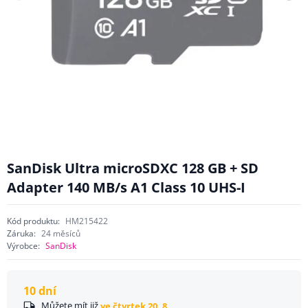
SanDisk Ultra microSDXC 128 GB + SD
Adapter 140 MB/s A1 Class 10 UHS-I
Kód produktu:
HM215422
Záruka:
24 měsíců
Výrobce:
SanDisk
10 dní
Můžete mít již
ve čtvrtek 20. 8.