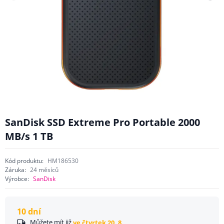
SanDisk SSD Extreme Pro Portable 2000
MB/s 1 TB
Kód produktu:
HM186530
Záruka:
24 měsíců
Výrobce:
SanDisk
10 dní
Můžete mít již
ve čtvrtek 20. 8.