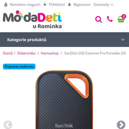
Rominkov magazín
Přihlášení
Registrace
Slovensky
0
Kategorie produktů
Domů
Elektronika
Hamashop
SanDisk SSD Extreme Pro Portable 2000
Doprava zadarmo