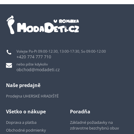
Volejte Po-Pi 09:00-12:30, 13:00-17:30, So 09:00-12:00
+420 774 777 710
nebo pište kdykoliv
obchod@modadeti.cz
Naše predajně
Prodejna UHERSKÉ HRADIŠTĚ
Všetko o nákupe
Poradňa
Doprava a platba
Základné požiadavky na
zdravotne bezchybnú obuv
Obchodné podmienky