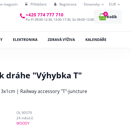
ov magazín
Přihlášení
Registrace
Slovensky
EUR
0
+420 774 777 710
Košík
Po-Pi 09:00-12:30, 13:00-17:30, So 09:00-12:00
KY
ELEKTRONIKA
ZDRAVÁ VÝŽIVA
KALENDÁŘE
 k dráhe "Výhybka T"
13x1cm | Railway accessory "T"-juncture
OL 90579
24 měsíců
WOODY