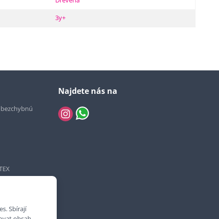
Dřevěná
3y+
Najdete nás na
e bezchybnú
TEX
. Sbírají
bovat obsah