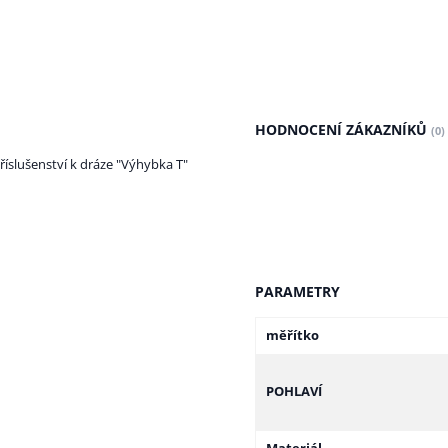
HODNOCENÍ ZÁKAZNÍKŮ
(0)
říslušenství k dráze "Výhybka T"
PARAMETRY
měřítko
POHLAVÍ