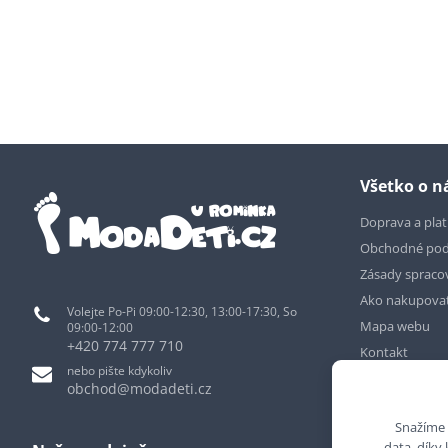
Všetko o 
Doprava a pla
Obchodné po
Zásady spraco
Ako nakupova
Volejte Po-Pi 09:00-12:30, 13:00-17:30, So
Mapa webu
09:00-12:00
+420 774 777 710
Kontakt
nebo pište kdykoliv
obchod@modadeti.cz
Snažíme 
data, díky