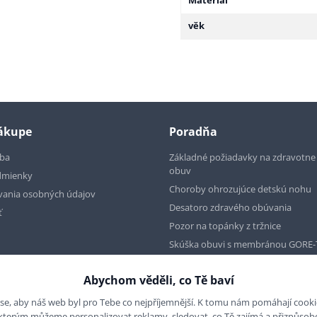
Materiál
věk
nákupe
Poradňa
tba
Základné požiadavky na zdravotn
obuv
dmienky
Choroby ohrozujúce detskú nohu
vania osobných údajov
Desatoro zdravého obúvania
ť
Pozor na topánky z tržnice
Skúška obuvi s membránou GORE-
Abychom věděli, co Tě baví
se, aby náš web byl pro Tebe co nejpříjemnější. K tomu nám pomáhají cookies
 kterým můžeme personalizovat reklamy, sledovat, co Tě zajímá a přizpůso