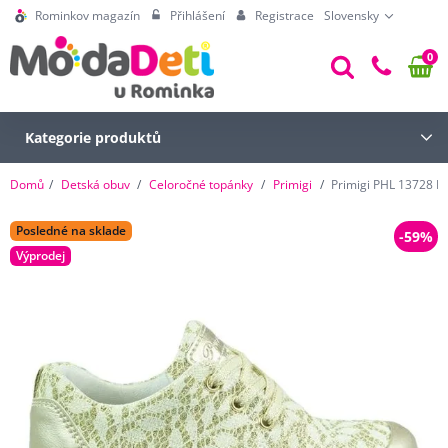
Rominkov magazín
Přihlášení
Registrace
Slovensky
0
Kategorie produktů
Domů
Detská obuv
Celoročné topánky
Primigi
Primigi PHL 13728 
Posledné na sklade
-59%
Výprodej