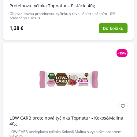
Proteinová tyčinka Topnatur - Pistácie 40g
Objevte novou proteinovou tyčinku s revolučním složením - 0%
přidaného cukru s…
1,38 €
Do košíku
-15%
LOW CARB proteinová tyčinka Topnatur - Kokos&Malina
40g
LOW CARB bezlepková tyčinka Kokos&Malina s vysokým obsahem
vlákniny.