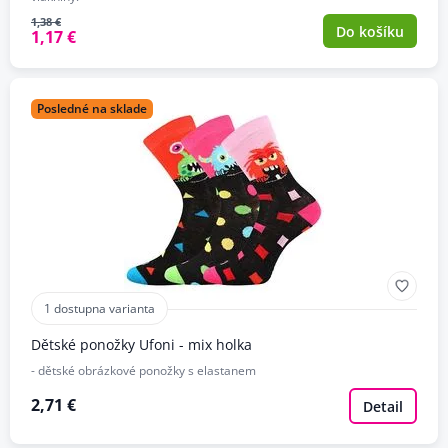
1,38 €
Do košíku
1,17 €
Posledné na sklade
1 dostupna varianta
Dětské ponožky Ufoni - mix holka
- dětské obrázkové ponožky s elastanem
2,71 €
Detail