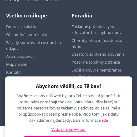
Všetko o nákupe
Poradňa
Doprava a platba
Základné požiadavky na
zdravotne bezchybnú obuv
Obchodné podmienky
Choroby ohrozujúce detskú
Zásady spracovania osobných
nohu
údajov
Desatoro zdravého obúvania
Ako nakupovať
Pozor na topánky z tržnice
Mapa webu
Skúška obuvi s membránou
Kontakt
GORE-TEX
Abychom věděli, co Tě baví
Najdete nás na
Snažíme se, aby náš web byl pro Tebe co nejpříjemnější. K
tomu nám pomáhají cookies. Sbírají data, díky kterým
můžeme personalizovat reklamy, sledovat, co Tě zajímá a
přizpůsobovat obsah přesně Tobě. Víc o tom, jak s daty
nakládáme najdeš tady. Další informace
zde
Vzdávám se výhod
2010 - 2026 © MYRON MAXX, s.r.o., všechna práva vyhrazena