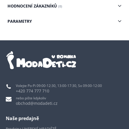
HODNOCENÍ ZÁKAZNÍKŮ
(0)
PARAMETRY
Volejte Po-Pi 09:00-12:30, 13:00-17:30, So 09:00-12:00
+420 774 777 710
nebo pište kdykoliv
obchod@modadeti.cz
Naše predajně
Prodejna UHERSKÉ HRADIŠTĚ